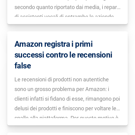
secondo quanto riportato dai media, i reparti
di assistenti vocali di entrambe le aziende
stanno affrontando licenziamenti e tagli al
budget. Per Amazon, Alexa sarebbe
Amazon registra i primi
responsabile di circa 10 miliardi di perdite […]
successi contro le recensioni
false
Le recensioni di prodotti non autentiche
sono un grosso problema per Amazon: i
clienti infatti si fidano di esse, rimangono poi
delusi dei prodotti e finiscono per voltare le
spalle alla piattaforma. Per questo motivo è
già da tempo che Amazon sta combattendo