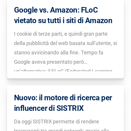
contro le recensioni false e potrebbe ora […]
Google vs. Amazon: FLoC
vietato su tutti i siti di Amazon
I cookie di terze parti, e quindi gran parte
della pubblicità del web basata sull’utente, si
stanno avvicinando alla fine. Tempo fa
Google aveva presentato però
un’alternativa: il FLoC (Federated Learning
of Cohorts) dovrebbe raggruppare gli utenti
con caratteristiche simili, in modo da
Nuovo: il motore di ricerca per
renderli pubblicizzabili. Così facendo, Google
influencer di SISTRIX
spera di […]
Da oggi SISTRIX permette di rendere
trasparenti tre grandi network: grazie alla