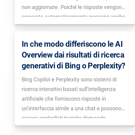
non aggiornate. Poiché le risposte vengono
generate automaticamente possono anche
verificarsi malintesi, ad esempio a causa di
formulazioni imprecise o di una
In che modo differiscono le AI
ponderazione errata dei contenuti.
Overview dai risultati di ricerca
Verificando e aggiornando […]
generativi di Bing o Perplexity?
Bing Copilot e Perplexity sono sistemi di
ricerca interattivi basati sull’intelligenza
artificiale che forniscono risposte in
un’interfaccia simile a una chat e possono
essere controllati tramite domande
successive. Entrambi combinano un