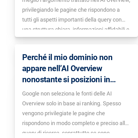
privilegiando le pagine che rispondono a
tutti gli aspetti importanti della query con
una struttura chiara, informazioni affidabili e
specializzate sull’argomento. Spesso le
fonti provengono da contenuti con
Perché il mio dominio non
un’elevata autorevolezza sul tema in
appare nell’AI Overview
questione e contengono informazioni
nonostante si posizioni in
aggiornate e […]
prima pagina su Google?
Google non seleziona le fonti delle AI
Overview solo in base ai ranking. Spesso
vengono privilegiate le pagine che
rispondono in modo completo e preciso alla
query di ricerca, soprattutto se sono