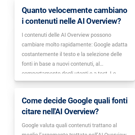
modello linguistico con un indice di ricerca e
Quanto velocemente cambiano
generano risposte dinamiche sulla base
i contenuti nelle AI Overview?
della domanda posta. Le AI Overview, […]
I contenuti delle AI Overview possono
cambiare molto rapidamente: Google adatta
costantemente il testo e la selezione delle
fonti in base a nuovi contenuti, al
comportamento degli utenti e a test. Le
modifiche avvengono spesso in pochi giorni,
a volte anche più rapidamente, quindi vale la
Come decide Google quali fonti
pena controllare regolarmente le […]
citare nell'AI Overview?
Google valuta quali contenuti trattano al
meglio l’argomento trattato nell’AI Overview,