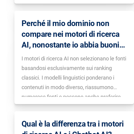
Per i SEO, ciò significa che i posizionamenti
fissi sono poco significativi e che invece
Perché il mio dominio non
bisogna osservare […]
compare nei motori di ricerca
AI, nonostante io abbia buoni
posizionamenti su Google?
I motori di ricerca AI non selezionano le fonti
basandosi esclusivamente sui ranking
classici. I modelli linguistici ponderano i
contenuti in modo diverso, riassumono
numerose fonti e possono anche preferire
pagine tematicamente correlate. Buoni
posizionamenti su Google aumentano le
Qual è la differenza tra i motori
probabilità, ma non sono una garanzia di