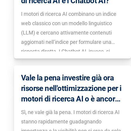
di ricerca AI e i Chatbot AI?
essere menzionati nelle risposte […]
I motori di ricerca AI combinano un indice
web classico con un modello linguistico
(LLM) e cercano attivamente contenuti
aggiornati nell’indice per formulare una
risposta diretta. I Chatbot AI, invece, si
basano principalmente su dati di
addestramento memorizzati o su plugin
Vale la pena investire già ora
opzionali e sono più orientati al dialogo con
risorse nell'ottimizzazione per i
l’utente.
motori di ricerca AI o è ancora
troppo presto?
Sì, ne vale già la pena. I motori di ricerca AI
stanno rapidamente guadagnando
importanza e la visibilità non si crea da sola.