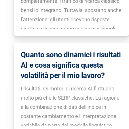
completamente il traffico di ricerca classico,
bensì lo integrano. Tuttavia, spostano anche
l’attenzione: gli utenti ricevono risposte
dirette e cliccano meno spesso sui singoli
risultati, il che può ridurre la quota di traffico
proveniente dalle SERP standard.
Quanto sono dinamici i risultati
AI e cosa significa questa
volatilità per il mio lavoro?
I risultati nei motori di ricerca AI fluttuano
molto più che le SERP classiche. La ragione
è la combinazione di dati dell’indice in
costante cambiamento e l’interpretazione
variabile da parte del modello linguistico.