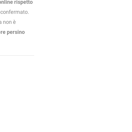
online rispetto
e confermato.
ma non è
ere persino