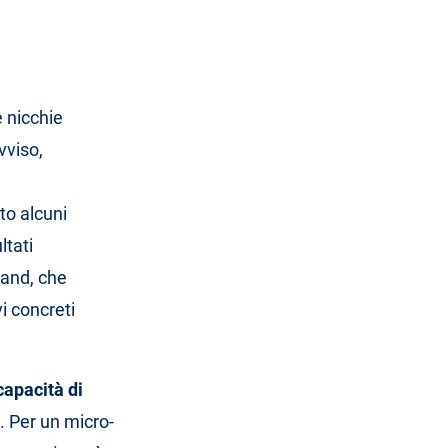
e nicchie
vviso,
ito alcuni
ltati
rand, che
i concreti
capacità di
. Per un micro-