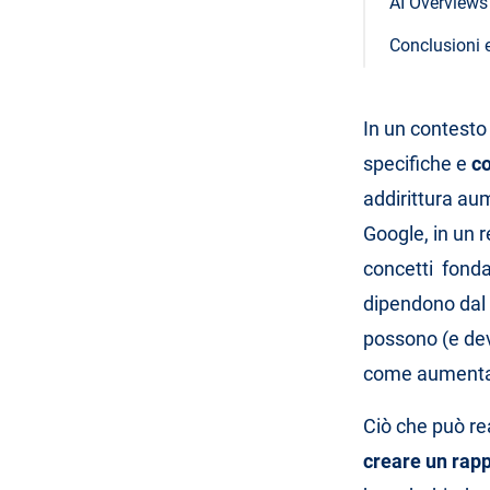
AI Overviews 
Conclusioni 
In un contesto 
specifiche e
co
addirittura au
Google, in un r
concetti fondam
dipendono dal 
possono (e dev
come aumentare 
Ciò che può re
creare un rapp