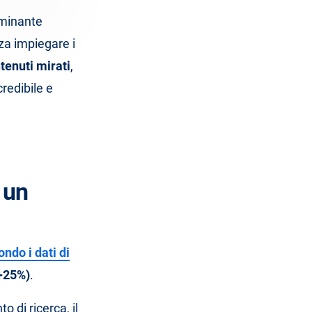
rminante
nza impiegare i
tenuti mirati
,
credibile e
a un
ndo i dati di
(+25%)
.
 di ricerca, il