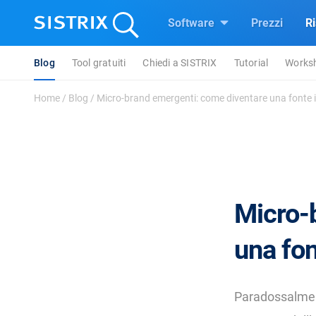
Software
Prezzi
R
Blog
Tool gratuiti
Chiedi a SISTRIX
Tutorial
Works
Home
/
Blog
/
Micro-brand emergenti: come diventare una fonte in
Micro-
una fon
Paradossalment