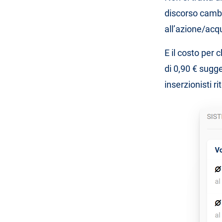
discorso cambi
all’azione/acqu
E il costo per 
di 0,90 € sugg
inserzionisti r