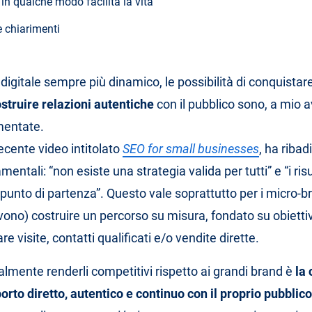
in qualche modo facilita la vita
e chiarimenti
digitale sempre più dinamico, le possibilità di conquistar
struire relazioni autentiche
con il pubblico sono, a mio a
mentate.
ecente video intitolato
SEO for small businesses
, ha ribad
entali: “non esiste una strategia valida per tutti” e “i risu
punto di partenza”. Questo vale soprattutto per i micro-b
ono) costruire un percorso su misura, fondato su obiettiv
visite, contatti qualificati e/o vendite dirette.
almente renderli competitivi rispetto ai grandi brand è
la 
orto diretto, autentico e continuo con il proprio pubblico