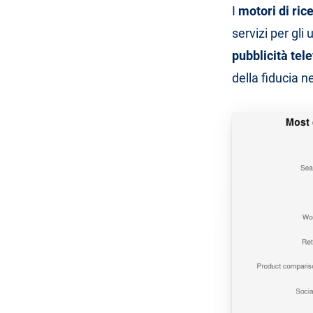
I
motori di ric
servizi per gli
pubblicità tele
della fiducia n