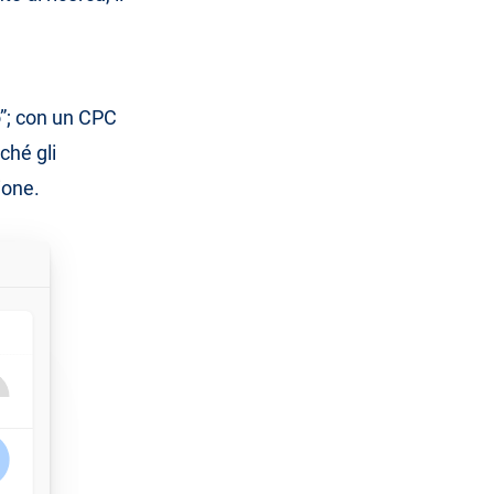
Do”; con un CPC
ché gli
ione.