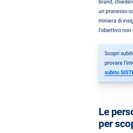
brand, chieder
un processo co
miniera di insig
l’obiettivo no
Scopri subit
provare l’in
subito SIST
Le perso
per sco