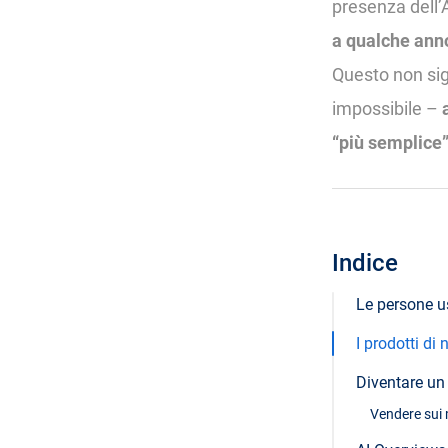
presenza dell’AI
a qualche ann
Questo non sign
impossibile –
“più semplice
Indice
Le persone us
I prodotti di
Diventare un
Vendere sui 