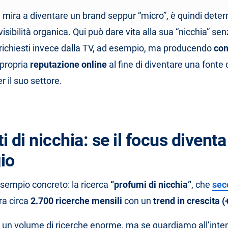
e mira a diventare un brand seppur “micro”, è quindi dete
 visibilità organica. Qui può dare vita alla sua “nicchia” se
richiesti invece dalla TV, ad esempio, ma producendo
con
 propria
reputazione online
al fine di diventare una fonte 
r il suo settore.
ti di nicchia: se il focus divent
io
sempio concreto: la ricerca
“profumi di nicchia”
, che
seco
ra circa
2.700 ricerche mensili
con un
trend in crescita 
i un volume di ricerche enorme, ma se guardiamo all’intento