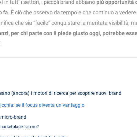
 in tutti i settori, i piccoli brand abbiano
più opportunità 
o fa
. È ciò che osservo da tempo e che continuo a veder
ifica che sia “facile” conquistare la meritata visibilità, 
anzi, per chi parte con il piede giusto oggi, potrebbe ess
”
.
ano (ancora) i motori di ricerca per scoprire nuovi brand
 nicchia: se il focus diventa un vantaggio
 micro-brand
marketplace: sì o no?