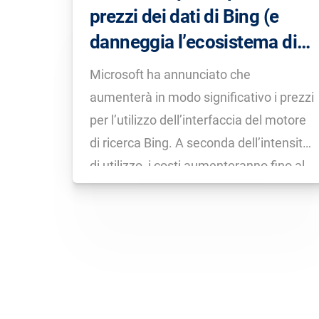
prezzi dei dati di Bing (e
danneggia l’ecosistema di
internet)
Microsoft ha annunciato che
aumenterà in modo significativo i prezzi
per l’utilizzo dell’interfaccia del motore
di ricerca Bing. A seconda dell’intensità
di utilizzo, i costi aumenteranno fino al
1.000% e ciò avverrà automaticamente
già a partire da maggio 2023. Questo
passo sorprendente potrebbe limitare
in modo massiccio la concorrenza nel
[…]