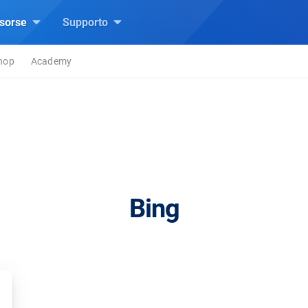
isorse
Supporto
hop
Academy
Bing