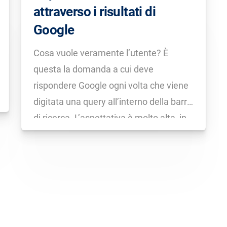
attraverso i risultati di
Google
Cosa vuole veramente l’utente? È
questa la domanda a cui deve
rispondere Google ogni volta che viene
digitata una query all’interno della barra
di ricerca. L’aspettativa è molto alta, in
quanto ci si aspetta sempre il risultato
perfetto. In base ai risultati organici e
alle numerose integrazioni individuali,
l’algoritmo di […]