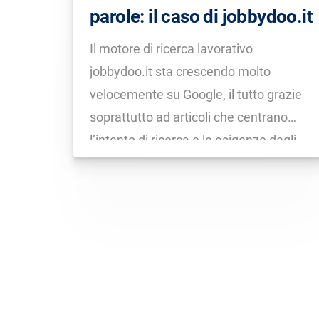
parole: il caso di jobbydoo.it
Il motore di ricerca lavorativo
jobbydoo.it sta crescendo molto
velocemente su Google, il tutto grazie
soprattutto ad articoli che centrano
l’intento di ricerca e le esigenze degli
utenti… persino se sono di 8.000 parole.