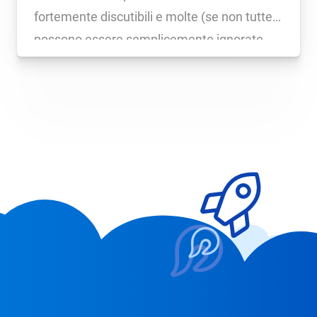
fortemente discutibili e molte (se non tutte)
possono essere semplicemente ignorate.
La stragrande maggioranza delle
informazioni riguardanti la “Voice
Revolution” sono fuorvianti, usano dati e
fonti sbagliati e confondono addirittura
quello […]