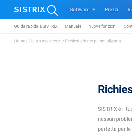
Software
Prezzi
R
Guida rapida a SISTRIX
Manuale
Nuove funzioni
Cont
Home
/
Centro assistenza
/
Richiesta demo personalizzata
Richie
SISTRIX è il tu
nessun problem
perfetta per l