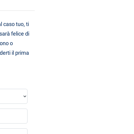
 caso tuo, ti
arà felice di
fono o
erti il prima