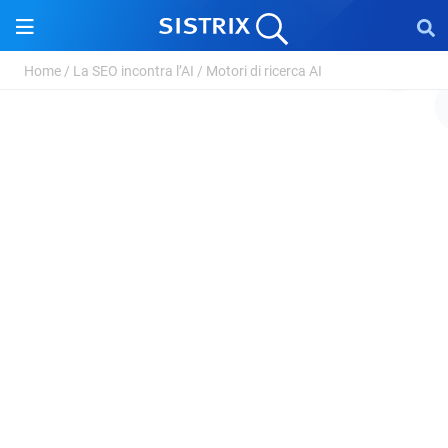
Home
/
La SEO incontra l’AI
/
Motori di ricerca AI
Motori di ricerca AI
I motori di ricerca AI stravolgono la classica
ricerca su internet: invece di mostrare un
elenco di risultati come Google, combinano un
indice web classico con un modello linguistico e
da questo formulano una risposta diretta. La
ricerca diventa così più dinamica, ma rimane
affidabile e aggiornata.