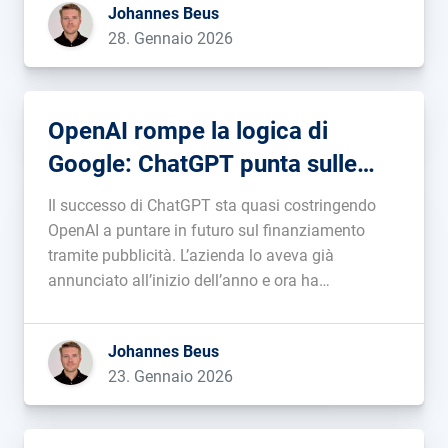
Johannes Beus
Grokipedia, un’enciclopedia che Elon Musk […]...
28. Gennaio 2026
OpenAI rompe la logica di
Google: ChatGPT punta sulle
impression invece che sui click
Il successo di ChatGPT sta quasi costringendo
OpenAI a puntare in futuro sul finanziamento
tramite pubblicità. L’azienda lo aveva già
annunciato all’inizio dell’anno e ora ha
concretizzato la decisione di adottare un modello
CPM (Costo per Mille Impression). Gli
Johannes Beus
inserzionisti, dunque, non pagheranno per il click
23. Gennaio 2026
o per la vendita, […]...