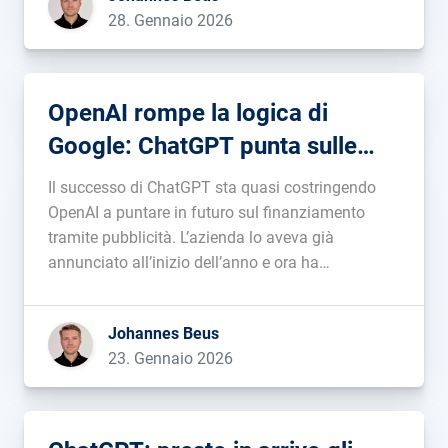
28. Gennaio 2026
OpenAI rompe la logica di
Google: ChatGPT punta sulle
impression invece che sui click
Il successo di ChatGPT sta quasi costringendo
OpenAI a puntare in futuro sul finanziamento
tramite pubblicità. L’azienda lo aveva già
annunciato all’inizio dell’anno e ora ha
concretizzato la decisione di adottare un modello
CPM (Costo per Mille Impression). Gli
Johannes Beus
inserzionisti, dunque, non pagheranno per il click
23. Gennaio 2026
o per la vendita, […]...