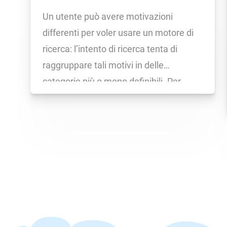
Un utente può avere motivazioni
differenti per voler usare un motore di
ricerca: l’intento di ricerca tenta di
raggruppare tali motivi in delle
categorie più o meno definibili. Per
saperne di più puoi leggere questo
articolo di “Chiedi a SISTRIX”. Su
SISTRIX l’intento di ricerca delle
keyword viene determinato in […]