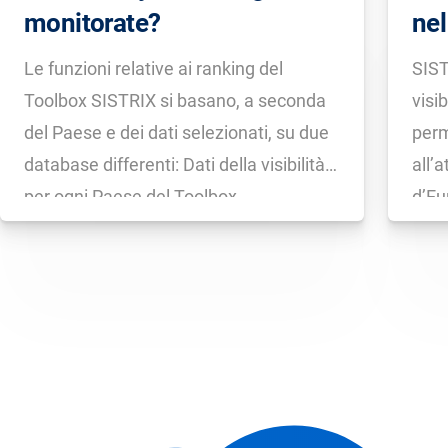
monitorate?
nel
Le funzioni relative ai ranking del
SIST
Toolbox SISTRIX si basano, a seconda
visib
del Paese e dei dati selezionati, su due
perm
database differenti: Dati della visibilità:
all’
per ogni Paese del Toolbox
d’Eu
monitoriamo un milione di keyword.
peri
Queste query di ricerca vengono
l’Ind
selezionate in quanto rappresentano
di tu
una media statistica affidabile del
in q
comportamento […]
moni