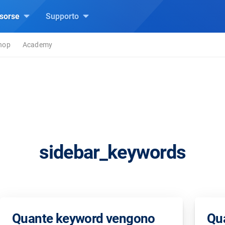
isorse
Supporto
hop
Academy
sidebar_keywords
Quante keyword vengono
Qua