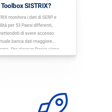
 Toolbox SISTRIX?
RIX monitora i dati di SERP e
ilità per 53 Paesi differenti,
ettendoti di avere accesso
attuale banca dati maggiore
ropa. Per ciascun Paese viene
odicamente creato e calcolato
ice di Visibilità. La lista aggiornata
tti i Paesi disponibili nel tool la trovi
uesta pagina. Se desideri
torare […]