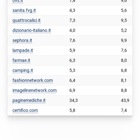
ovs.it
7,4
9,6
sanita.fvg.it
4,3
5,6
quattrocalici.it
7,3
9,5
dizionario-italiano.it
4,0
5,2
sephora.it
7,6
9,9
lampade.it
5,9
7,6
farmae.it
6,3
8,0
camping.it
5,3
6,8
fashionnetwork.com
6,4
8,1
imagelinenetwork.com
6,9
8,8
paginemediche.it
34,3
43,9
certifico.com
5,8
7,4