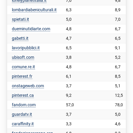
lonelyplanetitalia.it
7,0
9,8
lombardiabeniculturali.it
6,3
8,9
spietati.it
5,0
7,0
dueminutidiarte.com
4,8
6,7
gabetti.it
4,7
6,5
lavoripubblici.it
6,5
9,1
ubisoft.com
3,8
5,2
comune.re.it
4,8
6,7
pinterest.fr
6,1
8,5
onstageweb.com
3,7
5,1
pinterest.ca
9,2
12,5
fandom.com
57,0
78,0
guardatv.it
3,7
5,0
caraffinity.it
3,3
4,6