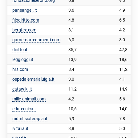
fondazioneserono.org
6,8
9,3
paneangeli.it
3,6
4,9
filodiritto.com
4,8
6,5
bergfex.com
3,1
4,2
garneroarredamenti.com
6,0
8,0
diritto.it
35,7
47,8
leggioggi.it
13,9
18,6
hrs.com
8,4
11,2
ospedalemarialuigia.it
3,0
4,1
catawiki.it
11,2
14,9
mille-animali.com
4,2
5,6
edutecnica.it
10,6
14,0
mdmfisioterapia.it
5,9
7,8
ivitalia.it
3,8
5,0