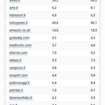
wired.it
50,2
66,2
arte.it
6,2
8,1
hdmotori.it
4,9
6,5
tuttogreen.it
45,6
60,1
amazon.co.uk
14,0
18,5
godaddy.com
3,2
4,2
medtronic.com
3,7
4,8
efarma.com
7,0
9,2
edises.it
5,5
7,3
cargurus.it
4,8
6,3
euspert.com
4,4
5,8
padovaoggi.it
6,4
8,4
petclub.it
7,4
9,7
diventarefelici.it
4,2
5,5