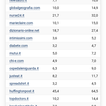
newsauto.it
7,1
10,6
globalgeografia.com
10,0
14,9
nurse24.it
21,7
32,0
marieclaire.com
10,1
15,0
dizionario-online.net
18,7
27,4
intimissimi.com
3,6
5,2
diabete.com
3,2
4,7
mutui.it
5,0
7,2
chi-e.com
4,9
7,0
ospedaleniguarda.it
6,3
9,0
justeat.it
8,2
11,7
spreadshirt.it
3,2
4,5
huffingtonpost.it
45,4
64,5
topdoctors.it
10,2
14,4