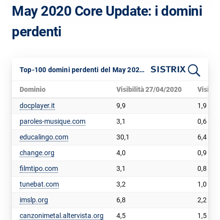
May 2020 Core Update: i domini
perdenti
Top-100 domini perdenti del May 2020 Core Update
Dominio
Visibilità 27/04/2020
Visibil
docplayer.it
9,9
1,9
paroles-musique.com
3,1
0,6
educalingo.com
30,1
6,4
change.org
4,0
0,9
filmtipo.com
3,1
0,8
tunebat.com
3,2
1,0
imslp.org
6,8
2,2
canzonimetal.altervista.org
4,5
1,5