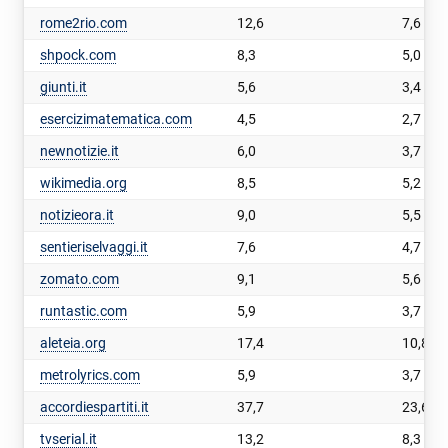
rome2rio.com
12,6
7,6
shpock.com
8,3
5,0
giunti.it
5,6
3,4
esercizimatematica.com
4,5
2,7
newnotizie.it
6,0
3,7
wikimedia.org
8,5
5,2
notizieora.it
9,0
5,5
sentieriselvaggi.it
7,6
4,7
zomato.com
9,1
5,6
runtastic.com
5,9
3,7
aleteia.org
17,4
10,8
metrolyrics.com
5,9
3,7
accordiespartiti.it
37,7
23,6
tvserial.it
13,2
8,3