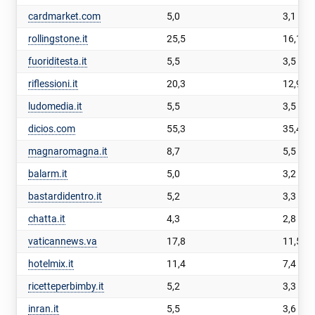
cardmarket.com
5,0
3,1
rollingstone.it
25,5
16,1
fuoriditesta.it
5,5
3,5
riflessioni.it
20,3
12,9
ludomedia.it
5,5
3,5
dicios.com
55,3
35,4
magnaromagna.it
8,7
5,5
balarm.it
5,0
3,2
bastardidentro.it
5,2
3,3
chatta.it
4,3
2,8
vaticannews.va
17,8
11,5
hotelmix.it
11,4
7,4
ricetteperbimby.it
5,2
3,3
inran.it
5,5
3,6