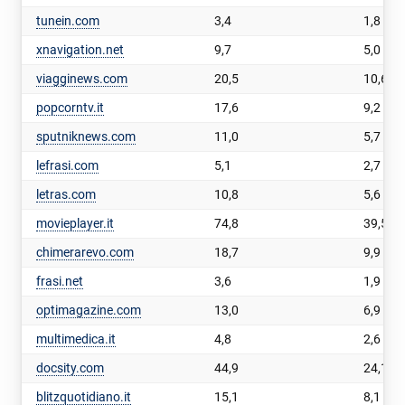
tunein.com
3,4
1,8
xnavigation.net
9,7
5,0
viagginews.com
20,5
10,6
popcorntv.it
17,6
9,2
sputniknews.com
11,0
5,7
lefrasi.com
5,1
2,7
letras.com
10,8
5,6
movieplayer.it
74,8
39,5
chimerarevo.com
18,7
9,9
frasi.net
3,6
1,9
optimagazine.com
13,0
6,9
multimedica.it
4,8
2,6
docsity.com
44,9
24,1
blitzquotidiano.it
15,1
8,1