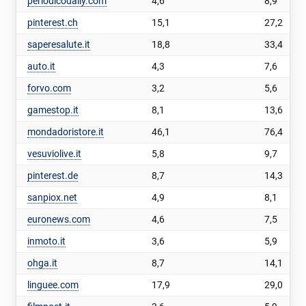
periodicodaily.com
4,6
8,9
pinterest.ch
15,1
27,2
saperesalute.it
18,8
33,4
auto.it
4,3
7,6
forvo.com
3,2
5,6
gamestop.it
8,1
13,6
mondadoristore.it
46,1
76,4
vesuviolive.it
5,8
9,7
pinterest.de
8,7
14,3
sanpiox.net
4,9
8,1
euronews.com
4,6
7,5
inmoto.it
3,6
5,9
ohga.it
8,7
14,1
linguee.com
17,9
29,0