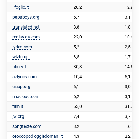
ilfoglio.it
28,2
12,9
papaboys.org
6,7
3,1
translated.net
3,8
1,8
malavida.com
22,0
10,4
lyrics.com
5,2
2,5
wizblog.it
3,5
1,7
filmtv.it
30,3
14,6
azlyrics.com
10,4
5,1
cicap.org
6,1
3,0
mixcloud.com
6,2
3,1
film.it
63,0
31,7
jw.org
7,4
3,7
songtexte.com
3,2
1,6
oroscopodioggiedomani.it
4,3
2,2