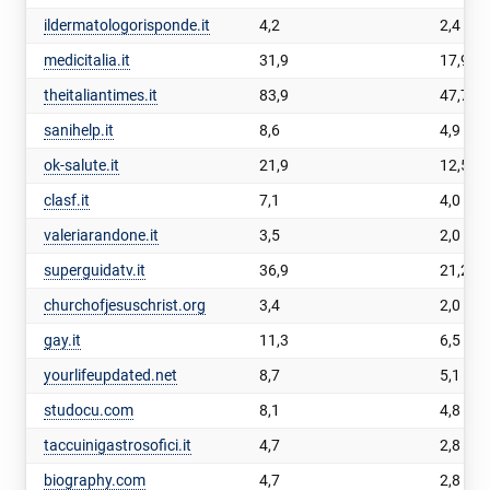
ildermatologorisponde.it
4,2
2,4
medicitalia.it
31,9
17,9
theitaliantimes.it
83,9
47,7
sanihelp.it
8,6
4,9
ok-salute.it
21,9
12,5
clasf.it
7,1
4,0
valeriarandone.it
3,5
2,0
superguidatv.it
36,9
21,2
churchofjesuschrist.org
3,4
2,0
gay.it
11,3
6,5
yourlifeupdated.net
8,7
5,1
studocu.com
8,1
4,8
taccuinigastrosofici.it
4,7
2,8
biography.com
4,7
2,8