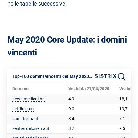
nelle tabelle successive.
May 2020 Core Update: i domini
vincenti
Top-100 domini vincenti del May 2020 Core Update
Dominio
Visibilità 27/04/2020
Visibilit
news-medical.net
4,9
18,1
netflix.com
9,0
19,7
saninforma.it
3,4
7,1
sentieridelcinema.it
3,7
7,5