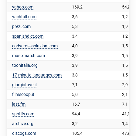
yahoo.com
169,2
54,9
yachtall.com
3,6
1,2
prezi.com
5,3
1,9
spanishdict.com
3,4
1,2
codycrosssoluzioni.com
4,0
1,5
musixmatch.com
3,9
1,5
toonitalia.org
3,9
1,5
17-minute-languages.com
3,8
1,5
giorgiotave.it
7,1
2,9
filmscoop.it
5,0
2,1
last.fm
16,7
7,1
spotify.com
94,4
41,9
archive.org
3,2
1,4
discogs.com
105,4
47,9