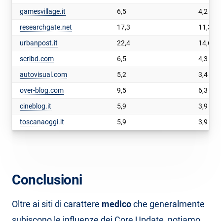
gamesvillage.it
6,5
4,2
researchgate.net
17,3
11,3
urbanpost.it
22,4
14,6
scribd.com
6,5
4,3
autovisual.com
5,2
3,4
over-blog.com
9,5
6,3
cineblog.it
5,9
3,9
toscanaoggi.it
5,9
3,9
Conclusioni
Oltre ai siti di carattere
medico
che generalmente
subiscono le influenze dei Core Update, notiamo,