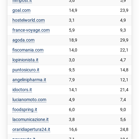
filmpost.it
3,6
5,9
goal.com
14,9
23,9
hostelworld.com
3,1
4,9
france-voyage.com
5,9
9,3
agoda.com
18,9
29,9
fiscomania.com
14,0
22,1
lopinionista.it
3,0
4,7
puntosicuro.it
9,5
14,8
angelinipharma.it
7,9
12,1
idoctors.it
14,1
21,4
lucianomoto.com
4,9
7,4
foodspring.it
6,0
9,0
lacomunicazione.it
3,8
5,6
oraridiapertura24.it
16,6
24,8