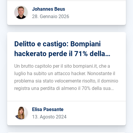
contenuti e non su come vengono prodotti”).
Johannes Beus
Grokipedia, un’enciclopedia che Elon Musk […]...
28. Gennaio 2026
Delitto e castigo: Bompiani
hackerato perde il 71% della
visibilità
Un brutto capitolo per il sito bompiani.it, che a
luglio ha subito un attacco hacker. Nonostante il
problema sia stato velocemente risolto, il dominio
registra una perdita di almeno il 70% della sua
visibilità su Google. Immergiamoci insieme in
questo viaggio inaspettato....
Elisa Paesante
13. Agosto 2024