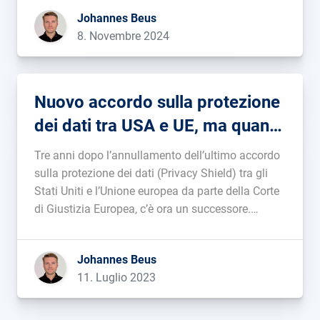
suo monopolio online. Ci riusciranno davvero? E
Johannes Beus
come sta reagendo Google a tutto questo?...
8. Novembre 2024
Nuovo accordo sulla protezione
dei dati tra USA e UE, ma quanto
durerà?
Tre anni dopo l’annullamento dell’ultimo accordo
sulla protezione dei dati (Privacy Shield) tra gli
Stati Uniti e l’Unione europea da parte della Corte
di Giustizia Europea, c’è ora un successore.
Questo rende di nuovo più facile (almeno in
teoria) il trasferimento di dati personali dall’UE ai
Johannes Beus
Data Center negli USA. […]...
11. Luglio 2023