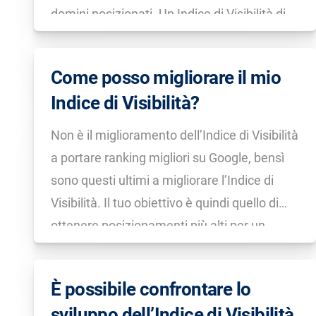
domini posizionati. Un Indice di Visibilità di
10 punti in Italia equivale quindi ad un Indice
di […]
Come posso migliorare il mio
Indice di Visibilità?
Non è il miglioramento dell’Indice di Visibilità
a portare ranking migliori su Google, bensì
sono questi ultimi a migliorare l’Indice di
Visibilità. Il tuo obiettivo è quindi quello di
ottenere posizionamenti più alti per un
maggior numero possibile di keyword: il
miglior modo per farlo è attraverso un’analisi
È possibile confrontare lo
della concorrenza. […]
sviluppo dell’Indice di Visibilità