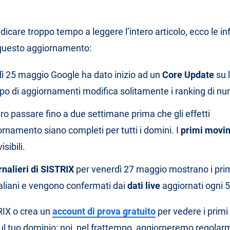
icare troppo tempo a leggere l’intero articolo, ecco le in
 questo aggiornamento:
ì 25 maggio Google ha dato inizio ad un
Core Update
su 
po di aggiornamenti modifica solitamente i ranking di num
o passare fino a due settimane prima che gli effetti
ornamento siano completi per tutti i domini. I
primi movi
isibili.
rnalieri di SISTRIX
per venerdì 27 maggio mostrano i primi
aliani e vengono confermati dai
dati live
aggiornati ogni 5
RIX o crea un
account di prova gratuito
per vedere i primi 
l tuo dominio; noi, nel frattempo, aggiorneremo regola