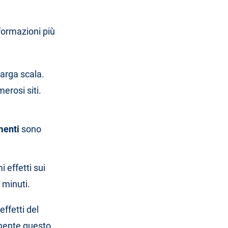
formazioni più
larga scala.
erosi siti.
menti
sono
 effetti sui
 minuti.
effetti del
rmente questo