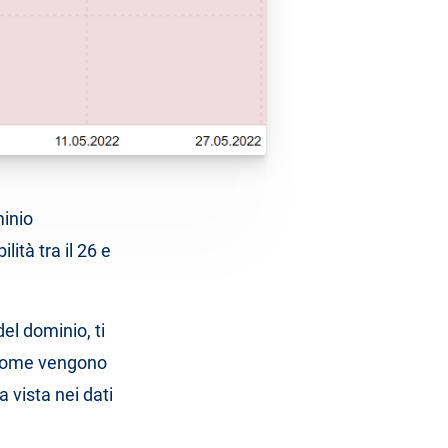
minio
ità tra il 26 e
del dominio, ti
iccome vengono
 vista nei dati