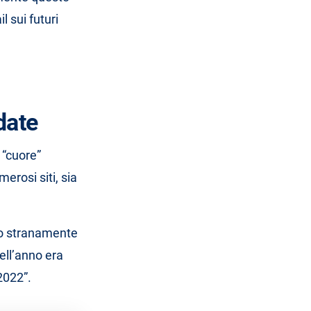
l sui futuri
date
 “cuore”
erosi siti, sia
po stranamente
ell’anno era
2022”.