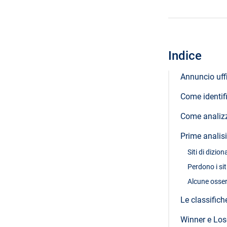
Indice
Annuncio uff
Come identif
Come analizz
Prime analis
Siti di diziona
Perdono i sit
Alcune osser
Le classific
Winner e Lose