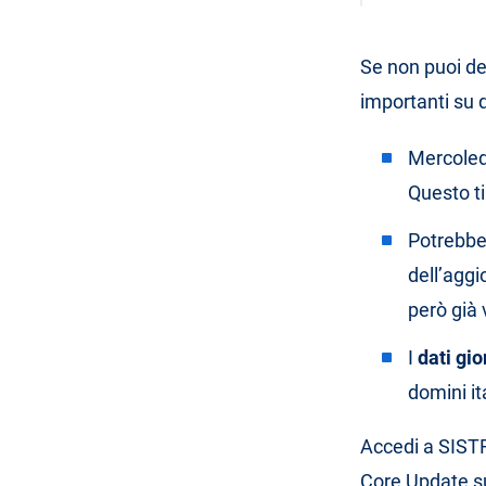
Se non puoi ded
importanti su
Mercoled
Questo ti
Potrebber
dell’aggi
però già v
I
dati gio
domini it
Accedi a SIST
Core Update su