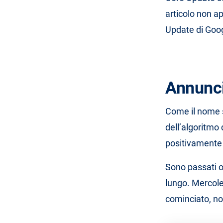
articolo non ap
Update di Googl
Annunci
Come il nome s
dell’algoritmo 
positivamente
Sono passati o
lungo. Mercol
cominciato, n