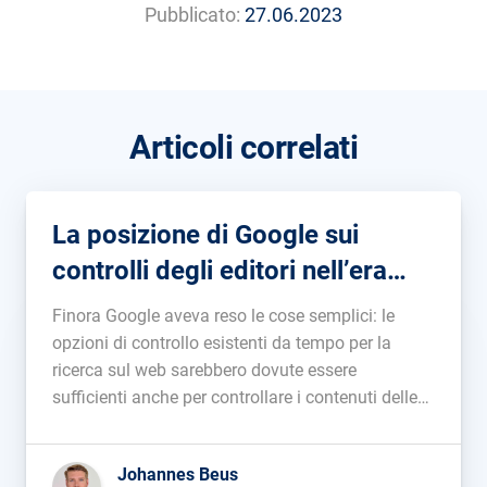
Pubblicato:
27.06.2023
Articoli correlati
La posizione di Google sui
controlli degli editori nell’era
dell’AI: uno sguardo dietro le
Finora Google aveva reso le cose semplici: le
quinte
opzioni di controllo esistenti da tempo per la
ricerca sul web sarebbero dovute essere
sufficienti anche per controllare i contenuti delle
Feature AI di Google, sia in fase di addestramento
che di visualizzazione. Scopri subito come
Johannes Beus
sfruttare SISTRIX per il tuo business […]...