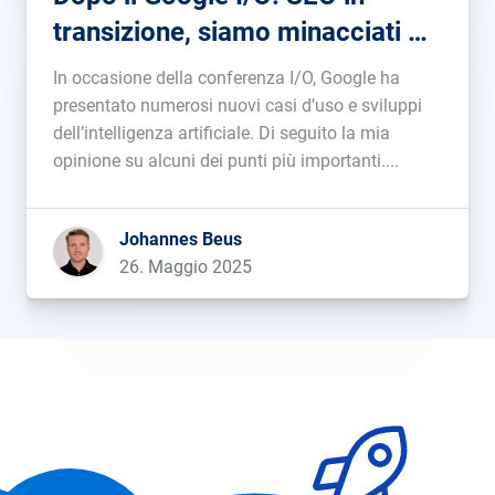
transizione, siamo minacciati da
un minor traffico a causa
In occasione della conferenza I/O, Google ha
dell’AI?
presentato numerosi nuovi casi d’uso e sviluppi
dell’intelligenza artificiale. Di seguito la mia
opinione su alcuni dei punti più importanti....
Johannes Beus
26. Maggio 2025