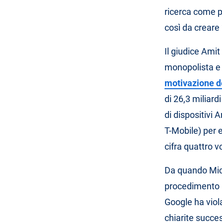
ricerca come p
così da creare 
Il giudice Ami
monopolista e 
motivazione de
di 26,3 miliardi
di dispositivi 
T-Mobile) per e
cifra quattro vo
Da quando Micro
procedimento an
Google ha viol
chiarite succe