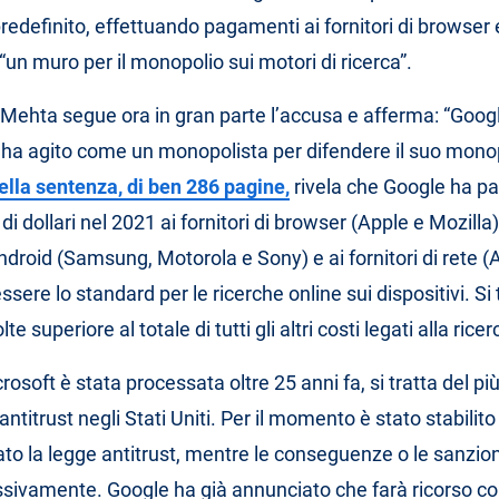
redefinito, effettuando pagamenti ai fornitori di browser
“un muro per il monopolio sui motori di ricerca”.
t Mehta segue ora in gran parte l’accusa e afferma: “Goog
ha agito come un monopolista per difendere il suo monop
lla sentenza, di ben 286 pagine,
rivela che Google ha pa
 di dollari nel 2021 ai fornitori di browser (Apple e Mozilla)
Android (Samsung, Motorola e Sony) e ai fornitori di rete 
ssere lo standard per le ricerche online sui dispositivi. Si 
lte superiore al totale di tutti gli altri costi legati alla ricer
soft è stata processata oltre 25 anni fa, si tratta del pi
titrust negli Stati Uniti. Per il momento è stato stabilito
ato la legge antitrust, mentre le conseguenze o le sanzio
ssivamente. Google ha già annunciato che farà ricorso co