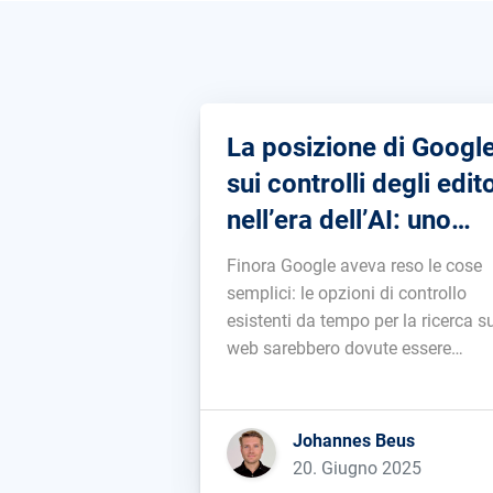
La posizione di Googl
sui controlli degli edito
nell’era dell’AI: uno
sguardo dietro le quin
Finora Google aveva reso le cose
semplici: le opzioni di controllo
esistenti da tempo per la ricerca s
web sarebbero dovute essere
sufficienti anche per controllare i
contenuti delle Feature AI di Googl
sia in fase di addestramento che d
Johannes Beus
visualizzazione. Scopri subito co
20. Giugno 2025
sfruttare SISTRIX per il tuo busine