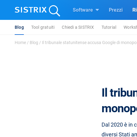
Software
Prezzi
R
Blog
Tool gratuiti
Chiedi a SISTRIX
Tutorial
Works
Home
/
Blog
/
Il tribunale statunitense accusa Google di monopoli
Il trib
monopol
Dal 2020 è in c
diversi Stati a