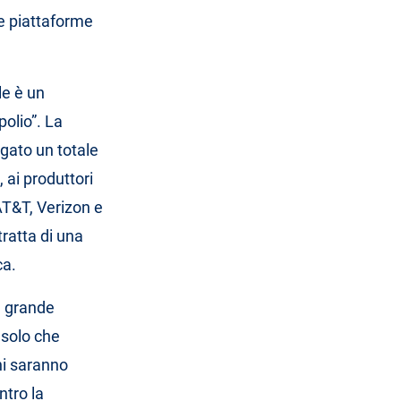
 e piattaforme
le è un
olio”. La
gato un totale
, ai produttori
(AT&T, Verizon e
tratta di una
ca.
ù grande
 solo che
ni saranno
ntro la