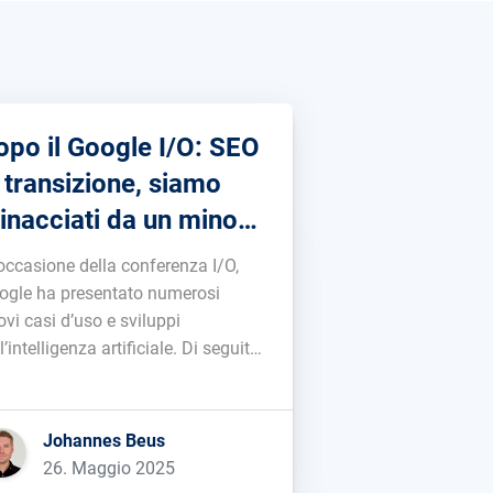
opo il Google I/O: SEO
n transizione, siamo
inacciati da un minor
affico a causa dell’AI?
 occasione della conferenza I/O,
ogle ha presentato numerosi
vi casi d’uso e sviluppi
l’intelligenza artificiale. Di seguito
 mia opinione su alcuni dei punti
 importanti....
Johannes Beus
26. Maggio 2025