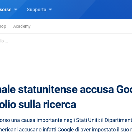
isorse
Supporto
hop
Academy
o ...
unale statunitense accusa Go
io sulla ricerca
orso una causa importante negli Stati Uniti: il Dipartiment
mericani accusano infatti Google di aver impostato il suo