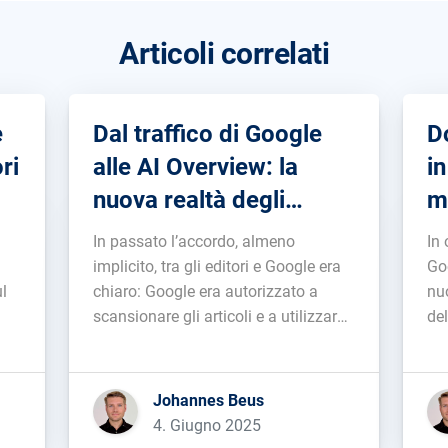
Articoli correlati
e
Dal traffico di Google
D
ri
alle AI Overview: la
i
nuova realtà degli
m
te
editori
tr
In passato l’accordo, almeno
In
implicito, tra gli editori e Google era
Go
ul
chiaro: Google era autorizzato a
nuo
scansionare gli articoli e a utilizzarne
del
gli estratti nel proprio prodotto di
la
e,
ricerca e, in cambio, gli editori
più
i
ricevevano visitatori tramite la
Johannes Beus
me
piattaforma (fermo restando che
4. Giugno 2025
ss
l’anteprima del contenuto fosse