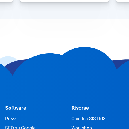
abbastanza interessante da attirare
[…]...
Software
Risorse
Prezzi
Chiedi a SISTRIX
SEO su Google
Workshop