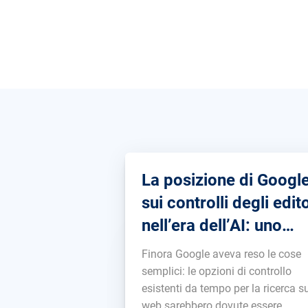
La posizione di Googl
sui controlli degli edito
nell’era dell’AI: uno
sguardo dietro le quin
Finora Google aveva reso le cose
semplici: le opzioni di controllo
esistenti da tempo per la ricerca s
web sarebbero dovute essere