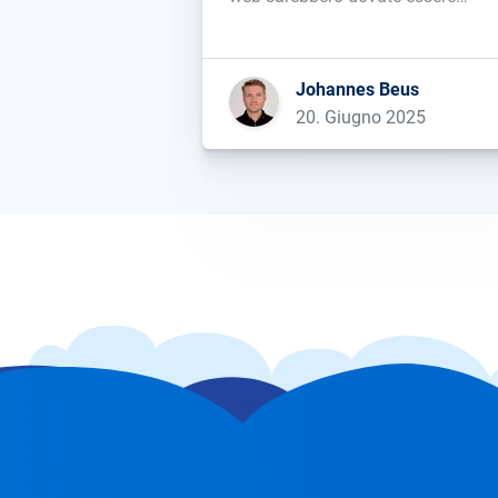
sufficienti anche per controllare i
contenuti delle Feature AI di Googl
sia in fase di addestramento che d
Johannes Beus
visualizzazione. Scopri subito co
20. Giugno 2025
sfruttare SISTRIX per il tuo busine
[…]...