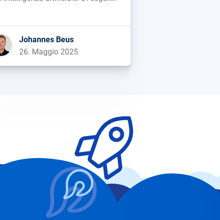
 mia opinione su alcuni dei punti
 importanti....
Johannes Beus
26. Maggio 2025