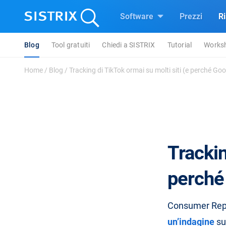
Software
Prezzi
R
Blog
Tool gratuiti
Chiedi a SISTRIX
Tutorial
Works
Home
/
Blog
/
Tracking di TikTok ormai su molti siti (e perché Goog
Trackin
perché 
Consumer Repo
un’indagine
su 