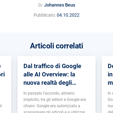
Johannes Beus
Di:
Pubblicato:
04.10.2022
Articoli correlati
e
Dal traffico di Google
D
ri
alle AI Overview: la
i
nuova realtà degli
m
te
editori
tr
In passato l’accordo, almeno
In
implicito, tra gli editori e Google era
Go
ul
chiaro: Google era autorizzato a
nuo
scansionare gli articoli e a utilizzarne
del