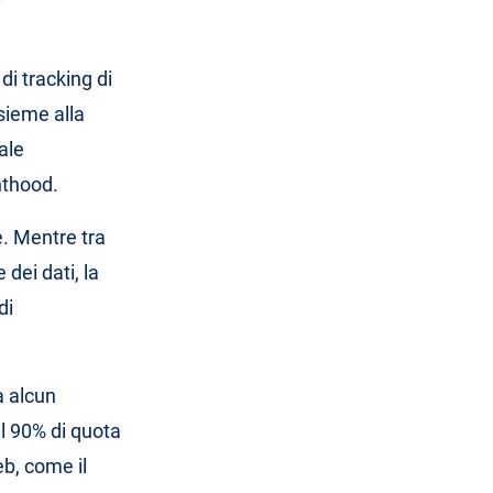
di tracking di
sieme alla
ale
nthood.
. Mentre tra
 dei dati, la
di
a alcun
el 90% di quota
b, come il