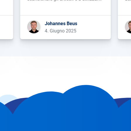
gli estratti nel proprio prodotto di
la
e,
ricerca e, in cambio, gli editori
più
i
ricevevano visitatori tramite la
Johannes Beus
me
piattaforma (fermo restando che
4. Giugno 2025
ss
l’anteprima del contenuto fosse
abbastanza interessante da attirare
[…]...