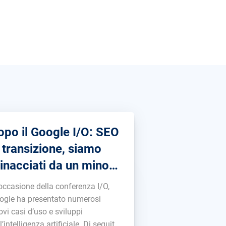
opo il Google I/O: SEO
n transizione, siamo
inacciati da un minor
affico a causa dell’AI?
 occasione della conferenza I/O,
ogle ha presentato numerosi
vi casi d’uso e sviluppi
l’intelligenza artificiale. Di seguito