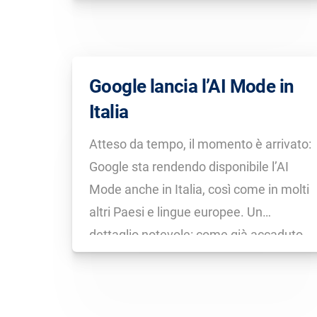
sta però lavorando esattamente su
questo argomento e stiamo vedendo
occasionalmente i primi annunci nell’AI
Mode. L’integrazione è ancora piuttosto
Google lancia l’AI Mode in
rudimentale: […]
Italia
Atteso da tempo, il momento è arrivato:
Google sta rendendo disponibile l’AI
Mode anche in Italia, così come in molti
altri Paesi e lingue europee. Un
dettaglio notevole: come già accaduto
per le AI Overview, la Francia rimane
per ora esclusa. Presumibilmente,
Google intravede sfide normative in