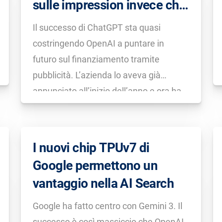
sulle impression invece che
sui click
Il successo di ChatGPT sta quasi
costringendo OpenAI a puntare in
futuro sul finanziamento tramite
pubblicità. L’azienda lo aveva già
annunciato all’inizio dell’anno e ora ha
concretizzato la decisione di adottare
un modello CPM (Costo per Mille
Impression). Gli inserzionisti, dunque,
I nuovi chip TPUv7 di
non pagheranno per il click o per la
Google permettono un
vendita, […]
vantaggio nella AI Search
Google ha fatto centro con Gemini 3. Il
successo è così massiccio che OpenAI