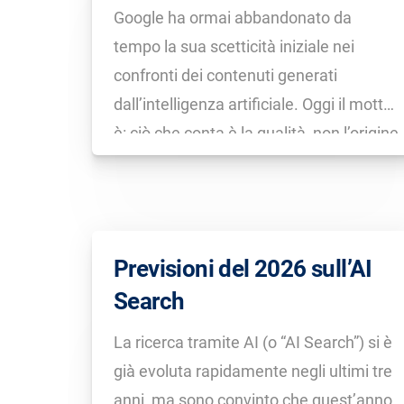
Google ha ormai abbandonato da
tempo la sua scetticità iniziale nei
confronti dei contenuti generati
dall’intelligenza artificiale. Oggi il motto
è: ciò che conta è la qualità, non l’origine
dei contenuti (“Il nostro focus è sulla
qualità dei contenuti e non su come
vengono prodotti”). Grokipedia,
un’enciclopedia che Elon Musk […]
Previsioni del 2026 sull’AI
Search
La ricerca tramite AI (o “AI Search”) si è
già evoluta rapidamente negli ultimi tre
anni, ma sono convinto che quest’anno