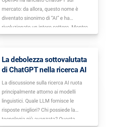
mercato: da allora, questo nome è
diventato sinonimo di “AI” e ha
rivoluzionato un intero settore. Mentre
inizialmente Google cercava
visibilmente una strategia, il colosso dei
motori di ricerca è ormai tornato in
La debolezza sottovalutata
carreggiata con Gemini e […]
di ChatGPT nella ricerca AI
La discussione sulla ricerca AI ruota
principalmente attorno ai modelli
linguistici. Quale LLM fornisce le
risposte migliori? Chi possiede la
tecnologia più avanzata? Questa