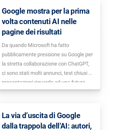
quest’ultima non possa sostituire
Google mostra per la prima
Google, la distinzione tra chatbot e
volta contenuti AI nelle
ricerca […]
pagine dei risultati
Da quando Microsoft ha fatto
pubblicamente pressione su Google per
la stretta collaborazione con ChatGPT,
ci sono stati molti annunci, test chiusi e
presentazioni riguardo ad una futura
integrazione. I contenuti AI non erano
però ancora apparsi nei risultati di
ricerca mostrati a tutti gli utenti di
La via d’uscita di Google
Google… finora! Da […]
dalla trappola dell’AI: autori,