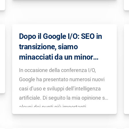
keyword, abbiamo analizzato quali
domini vengono mostrati più
frequentemente nell’AI Mode negli Stati
Uniti. Scopri subito come sfruttare […]
Dopo il Google I/O: SEO in
transizione, siamo
minacciati da un minor
traffico a causa dell’AI?
In occasione della conferenza I/O,
Google ha presentato numerosi nuovi
casi d’uso e sviluppi dell’intelligenza
artificiale. Di seguito la mia opinione su
alcuni dei punti più importanti.