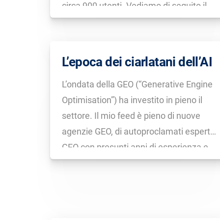
circa 900 utenti. Vediamo di seguito il
responso. Mentre per i risultati senza AI
Overview circa il 15% delle query di
ricerca porta a un click organico, questo
L’epoca dei ciarlatani dell’AI
[…]
L’ondata della GEO (“Generative Engine
Optimisation”) ha investito in pieno il
settore. Il mio feed è pieno di nuove
agenzie GEO, di autoproclamati esperti
GEO con presunti anni di esperienza e
tante altre ovvie sciocchezze che
provengono direttamente dal loro LLM
preferito. Come nei primi anni
dell’ottimizzazione per Google,