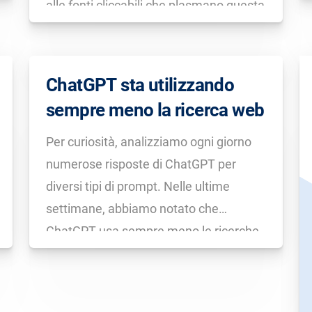
alle fonti cliccabili che plasmano questa
risposta.
ChatGPT sta utilizzando
sempre meno la ricerca web
Per curiosità, analizziamo ogni giorno
numerose risposte di ChatGPT per
diversi tipi di prompt. Nelle ultime
settimane, abbiamo notato che
ChatGPT usa sempre meno le ricerche
web. Come è noto, i modelli linguistici di
grandi dimensioni (LLM) hanno
difficoltà con i fatti di attualità e