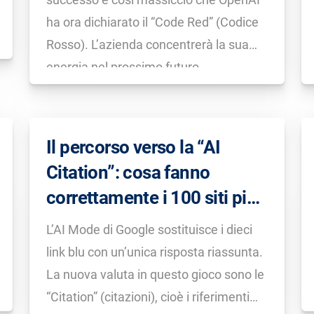
ha ora dichiarato il “Code Red” (Codice
Rosso). L’azienda concentrerà la sua
energia nel prossimo futuro
principalmente sul miglioramento del
prodotto centrale anziché su nuove
funzionalità. Una delle particolarità di
Il percorso verso la “AI
Gemini 3 è la base hardware. […]
Citation”: cosa fanno
correttamente i 100 siti più
citati
L’AI Mode di Google sostituisce i dieci
link blu con un’unica risposta riassunta.
La nuova valuta in questo gioco sono le
“Citation” (citazioni), cioè i riferimenti