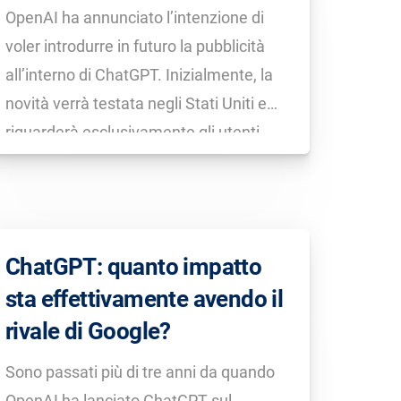
OpenAI ha annunciato l’intenzione di
voler introdurre in futuro la pubblicità
all’interno di ChatGPT. Inizialmente, la
novità verrà testata negli Stati Uniti e
riguarderà esclusivamente gli utenti
che utilizzano ChatGPT nella versione
gratuita o con il piano economico “Go”.
Gli annunci verranno visualizzati al
termine della risposta organica;
ChatGPT: quanto impatto
saranno chiaramente […]
sta effettivamente avendo il
rivale di Google?
Sono passati più di tre anni da quando
OpenAI ha lanciato ChatGPT sul