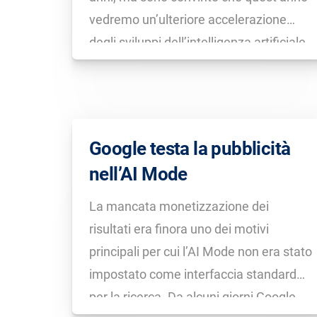
vedremo un’ulteriore accelerazione
degli sviluppi dell’intelligenza artificiale.
Sulla base degli attuali movimenti di
mercato e delle esperienze passate,
formulo le seguenti cinque previsioni
per il 2026.
Google testa la pubblicità
nell’AI Mode
La mancata monetizzazione dei
risultati era finora uno dei motivi
principali per cui l’AI Mode non era stato
impostato come interfaccia standard
per la ricerca. Da alcuni giorni Google