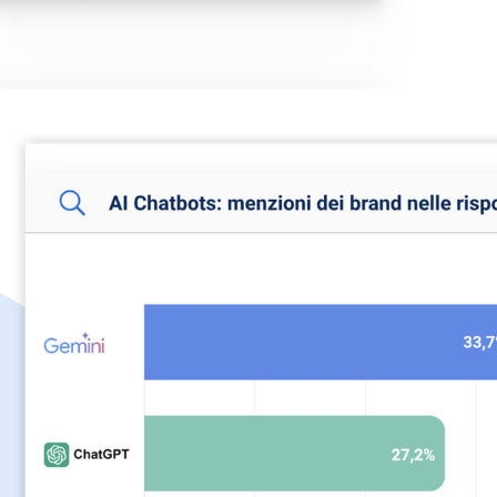
settimana Google ha dimostrato in
modo impressionante, con Gemini 3, di
essere ora leader in questo settore: il
modello si trova al primo posto nelle
classifiche […]