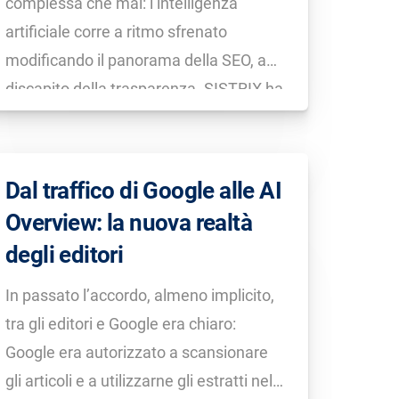
complessa che mai: l’intelligenza
artificiale corre a ritmo sfrenato
modificando il panorama della SEO, a
discapito della trasparenza. SISTRIX ha
condotto uno studio dedicato alla
visibilità sui Chatbot per fare chiarezza:
scopri tutti gli insight in questo articolo.
Dal traffico di Google alle AI
Overview: la nuova realtà
degli editori
In passato l’accordo, almeno implicito,
tra gli editori e Google era chiaro:
Google era autorizzato a scansionare
gli articoli e a utilizzarne gli estratti nel