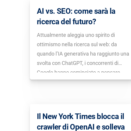
l’ottimizzazione […]
AI vs. SEO: come sarà la
ricerca del futuro?
Attualmente aleggia uno spirito di
ottimismo nella ricerca sul web: da
quando l’IA generativa ha raggiunto una
svolta con ChatGPT, i concorrenti di
Google hanno cominciato a pensare
che sia finalmente arrivata l’occasione
d’interrompere il suo monopolio online.
Ci riusciranno davvero? E come sta
reagendo Google a tutto questo?
Il New York Times blocca il
crawler di OpenAI e solleva