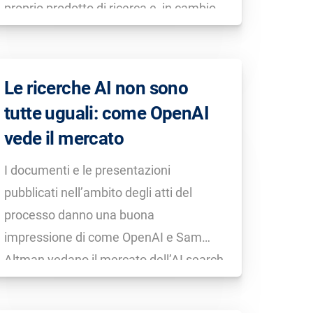
proprio prodotto di ricerca e, in cambio,
gli editori ricevevano visitatori tramite la
piattaforma (fermo restando che
l’anteprima del contenuto fosse
Le ricerche AI non sono
abbastanza interessante da attirare […]
tutte uguali: come OpenAI
vede il mercato
I documenti e le presentazioni
pubblicati nell’ambito degli atti del
processo danno una buona
impressione di come OpenAI e Sam
Altman vedano il mercato dell’AI search
e dei chatbot AI. Sebbene lo stesso
capo di OpenAI non ritenga che