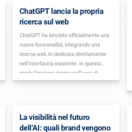
ChatGPT lancia la propria
ricerca sul web
ChatGPT ha lanciato ufficialmente una
nuova funzionalità, integrando una
ricerca web AI dedicata direttamente
nell’interfaccia esistente. In questo
modo l’opzione rientra nell’area di
familiarità degli utenti, al contrario del
lancio di una piattaforma
completamente nuova o un prodotto
separato. Questa nuova funzione è al
La visibilità nel futuro
momento disponibile solo per gli utenti
dell’AI: quali brand vengono
[…]