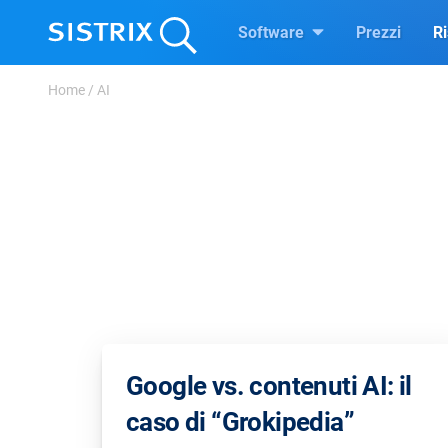
Software
Prezzi
R
Home
/
AI
Google vs. contenuti AI: il
caso di “Grokipedia”