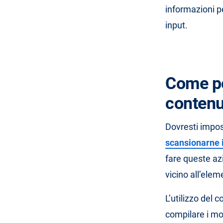
informazioni p
input.
Come po
contenut
Dovresti impos
scansionarne i
fare queste az
vicino all’ele
L’utilizzo del 
compilare i mod