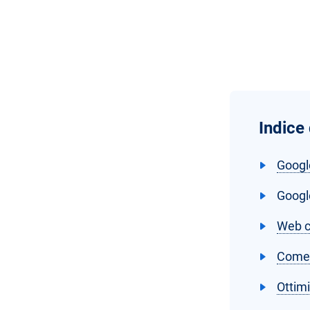
Indice
Googl
Googl
Web c
Come g
Ottimi