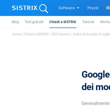
Software
Prezzi
R
Blog
Tool gratuiti
Chiedi a SISTRIX
Tutorial
Works
Home
/
Chiedi a SISTRIX
/
SEO tecnica
/
Indice di Google, Google
Google
dei mo
Generalment