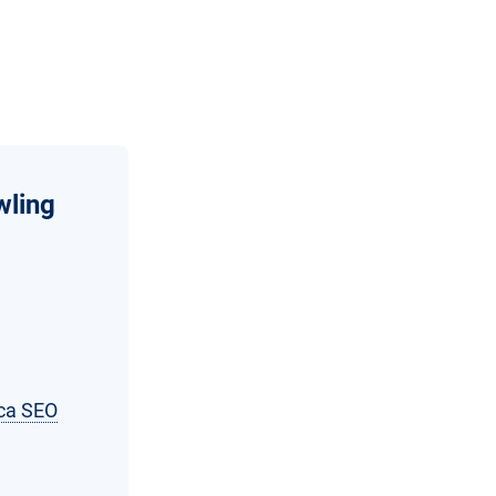
wling
ica SEO