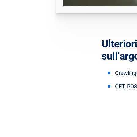
Ulterior
sull’ar
Crawling
GET, POS