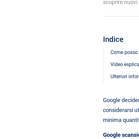
scoprire nuovi 
Indice
Come posso r
Video esplica
Ulteriori inf
Google decider
considerarsi ut
minima quantità
Google scansi