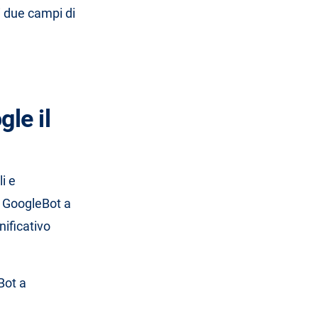
i due campi di
le il
i e
e GoogleBot a
nificativo
Bot a