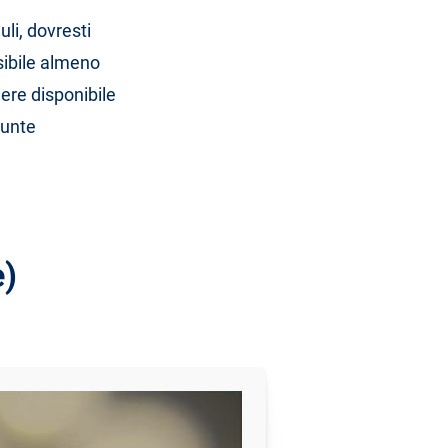
li, dovresti
sibile almeno
dere disponibile
iunte
e)