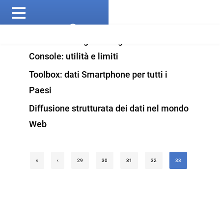
Dati di Ranking da Google Search
Console: utilità e limiti
Toolbox: dati Smartphone per tutti i
Paesi
Diffusione strutturata dei dati nel mondo
Web
«
‹
29
30
31
32
33