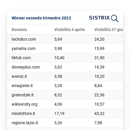
Winner secondo trimestre 2022
Dominio
Visibilità 4 aprile
Visibilità 27 giugno
techdico.com
5,69
24,20
yamaha.com
3,98
15,99
tiktok.com
10,40
31,90
disneyplus.com
3,62
10,39
wamiz.it
3,58
10,20
emagister.it
3,28
8,84
greenstyle.it
8,32
22,36
wikiversity.org
4,06
10,57
miodottore.it
17,19
43,22
regione.lazio.it
3,26
7,98