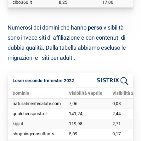
cibo360.it
8,25
17,06
Numerosi dei domini che hanno
perso
visibilità
sono invece siti di affiliazione e con contenuti di
dubbia qualità. Dalla tabella abbiamo escluso le
migrazioni e i siti per adulti.
Loser secondo trimestre 2022
Dominio
Visibilità 4 aprile
Visibilità 27 
naturalmentesalute.com
7,06
0,08
qualcherisposta.it
141,24
2,44
kijiji.it
119,98
2,71
shoppingconsultants.it
5,09
0,17