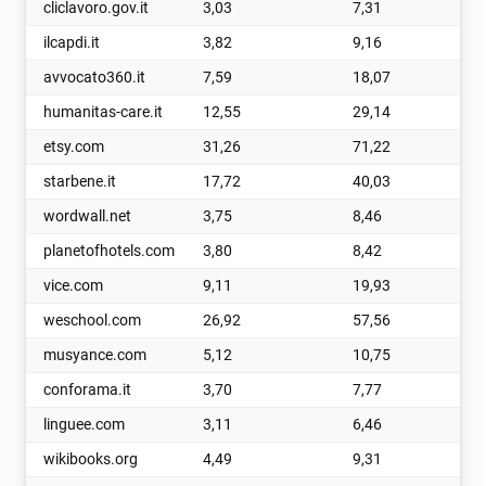
cliclavoro.gov.it
3,03
7,31
ilcapdi.it
3,82
9,16
avvocato360.it
7,59
18,07
humanitas-care.it
12,55
29,14
etsy.com
31,26
71,22
starbene.it
17,72
40,03
wordwall.net
3,75
8,46
planetofhotels.com
3,80
8,42
vice.com
9,11
19,93
weschool.com
26,92
57,56
musyance.com
5,12
10,75
conforama.it
3,70
7,77
linguee.com
3,11
6,46
wikibooks.org
4,49
9,31