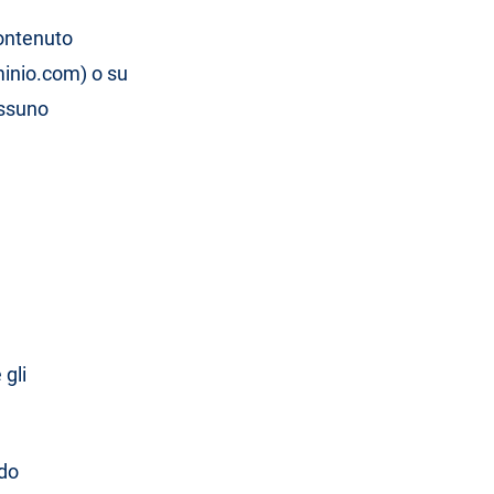
contenuto
minio.com) o su
essuno
 gli
ndo