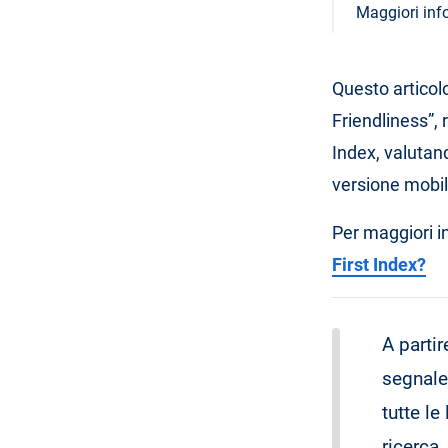
Maggiori inf
Questo articolo
Friendliness”, 
Index, valutand
versione mobile
Per maggiori i
First Index?
A parti
segnale
tutte le
ricerca.