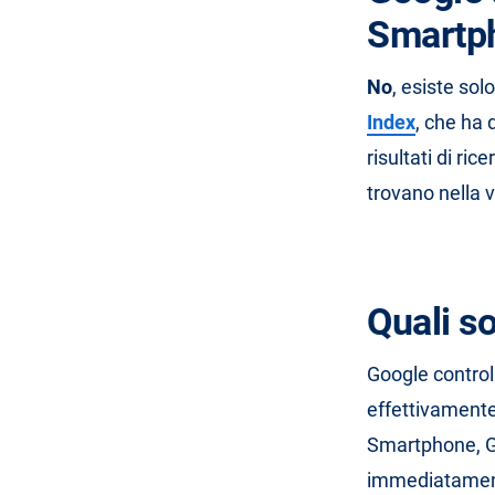
Smartp
No
, esiste sol
Index
, che ha d
risultati di ri
trovano nella v
Quali so
Google control
effettivamente
Smartphone, Go
immediatamente