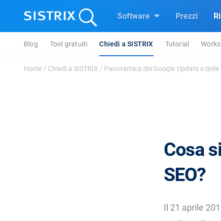
Software
Prezzi
R
Blog
Tool gratuiti
Chiedi a SISTRIX
Tutorial
Works
Home
/
Chiedi a SISTRIX
/
Panoramica dei Google Update e delle m
Cosa si
SEO?
Il 21 aprile 20