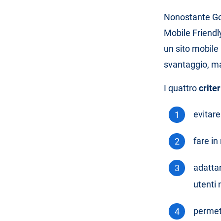
Nonostante Goo
Mobile Friendl
un sito mobile
svantaggio, ma
I quattro
crite
evitar
fare i
adattar
utenti
permett