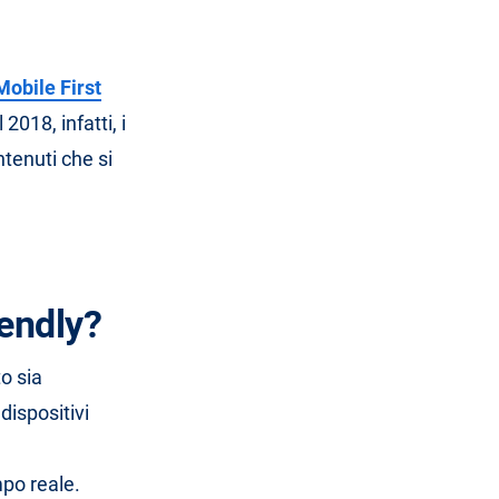
Mobile First
2018, infatti, i
ntenuti che si
iendly?
o sia
dispositivi
po reale.