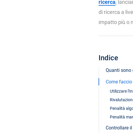
ricerca
, lanci
di ricerca a li
impatto più o m
Indice
Quanti sono g
Come faccio 
Utilizzare l'
Rivalutazion
Penalità alg
Penalità man
Controllare i