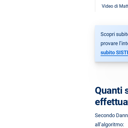
Video di Matt
Scopri subit
provare l’in
subito SIST
Quanti 
effettu
Secondo Danny 
all’algoritmo: