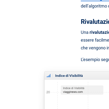
dell’algoritmo 
Rivalutazi
Una
rivalutaz
essere facilme
che vengono i
L’esempio segu