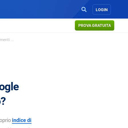
LOGIN
PROVA GRATUITA
enti ...
oogle
o?
roprio
indice di