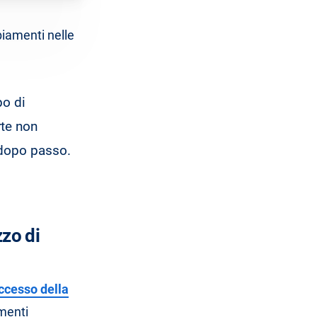
iamenti nelle
po di
rte non
 dopo passo.
zzo di
ccesso della
menti