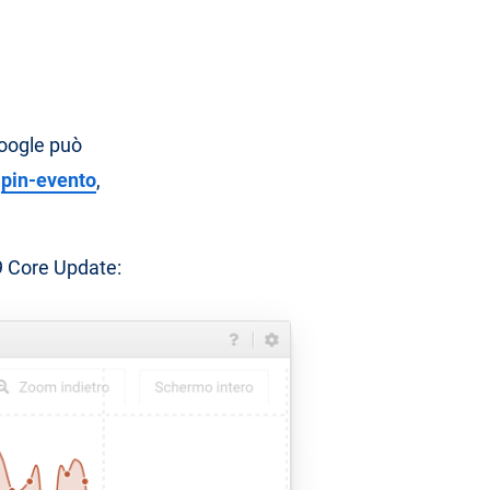
oogle può
i
pin-evento
,
9 Core Update: