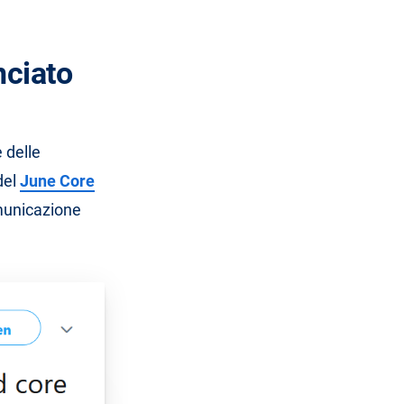
nciato
 delle
del
June Core
municazione