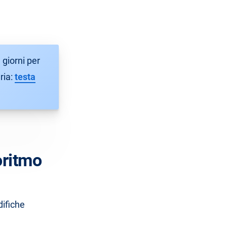
 giorni per
ria:
testa
oritmo
difiche