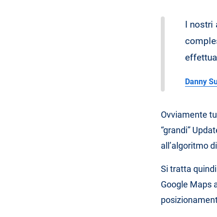
I nostr
comples
effettua
Danny Su
Ovviamente tut
“grandi” Update
all’algoritmo di
Si tratta quind
Google Maps a
posizionamento