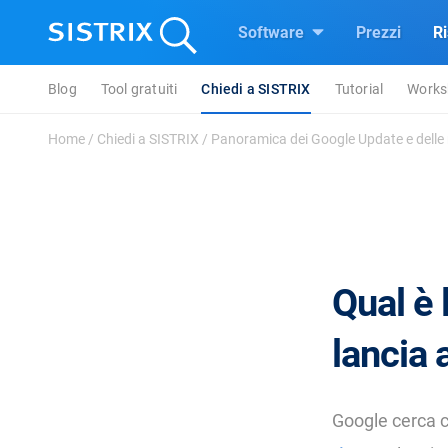
Software
Prezzi
R
Blog
Tool gratuiti
Chiedi a SISTRIX
Tutorial
Works
Home
/
Chiedi a SISTRIX
/
Panoramica dei Google Update e delle m
Qual è 
lancia 
Google cerca c