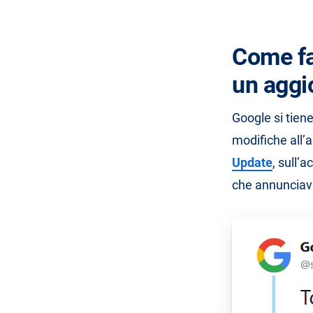
Come fa
un aggi
Google si tien
modifiche all’a
Update
, sull’
che annunciav