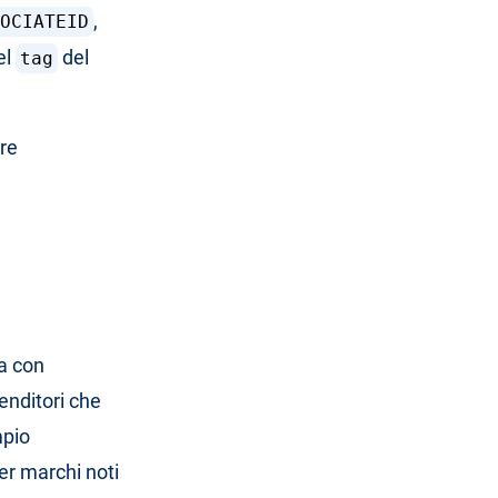
,
OCIATEID
el
del
tag
ere
.
na con
enditori che
mpio
er marchi noti