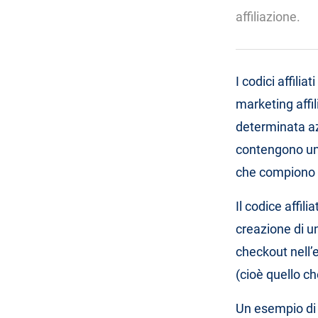
affiliazione.
I codici affilia
marketing affil
determinata azi
contengono un 
che compiono l
Il codice affil
creazione di u
checkout nell’e
(cioè quello ch
Un esempio di 