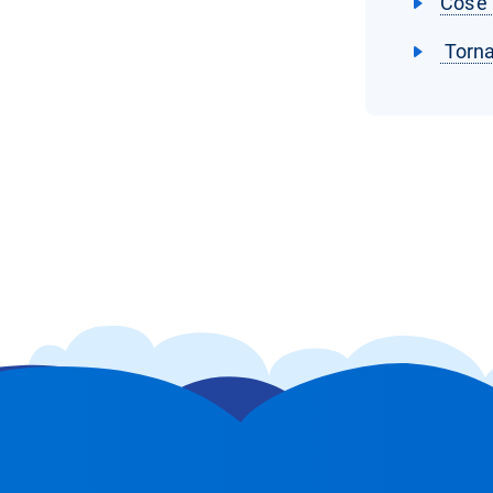
Cos'è
Torna