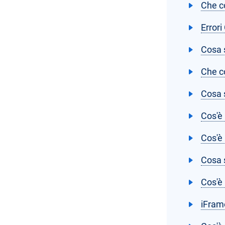
Che co
Errori
Cosa 
Che c
Cosa s
Cos'è 
Cos'è 
Cosa 
Cos'è
iFram