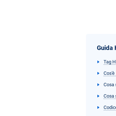
Guida 
Tag H
Cos'è
Cosa s
Cosa s
Codic