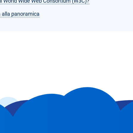
 il World Wide Web Consortium (W3C)?
 alla panoramica