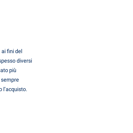
ai fini del
spesso diversi
iato più
 è sempre
 l’acquisto.