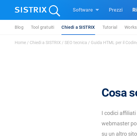
Software
Prezzi
R
Blog
Tool gratuiti
Chiedi a SISTRIX
Tutorial
Works
Home
/
Chiedi a SISTRIX
/
SEO tecnica
/
Guida HTML per il Codi
Cosa so
I codici affilia
webmaster poss
su un altro si