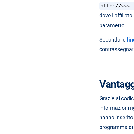
http://www.
dove l’affiliat
parametro.
Secondo le
li
contrassegna
Vantaggi
Grazie ai codi
informazioni r
hanno inserito 
programma di a