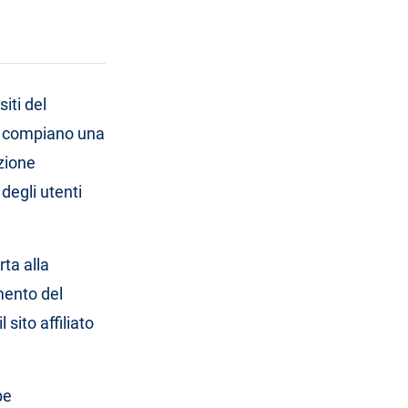
siti del
 vi compiano una
azione
degli utenti
rta alla
mento del
sito affiliato
be