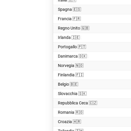
Italia 🇮🇹
Spagna 🇪🇸
Francia 🇫🇷
Regno Unito 🇬🇧
Irlanda 🇮🇪
Portogallo 🇵🇹
Danimarca 🇩🇰
Norvegia 🇳🇴
Finlandia 🇫🇮
Belgio 🇧🇪
Slovacchia 🇸🇰
Repubblica Ceca 🇨🇿
Romania 🇷🇴
Croazia 🇭🇷