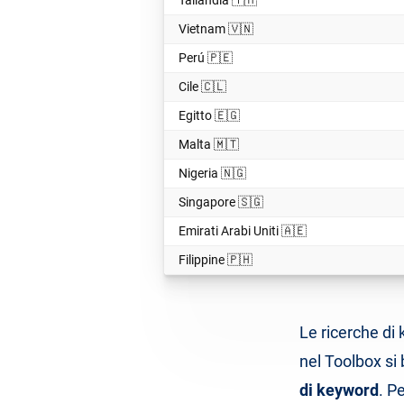
Tailandia 🇹🇭
Vietnam 🇻🇳
Perú 🇵🇪
Cile 🇨🇱
Egitto 🇪🇬
Malta 🇲🇹
Nigeria 🇳🇬
Singapore 🇸🇬
Emirati Arabi Uniti 🇦🇪
Filippine 🇵🇭
Le ricerche di 
nel Toolbox si
di keyword
. P