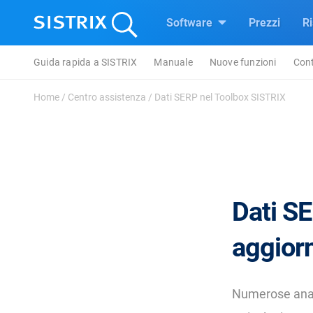
Software
Prezzi
R
Guida rapida a SISTRIX
Manuale
Nuove funzioni
Cont
Home
/
Centro assistenza
/
Dati SERP nel Toolbox SISTRIX
Dati S
aggior
Numerose anali