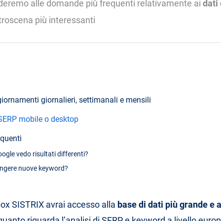
nderemo alle domande più frequenti relativamente ai
dati
troscena più interessanti
giornamenti giornalieri, settimanali e mensili
 SERP mobile o desktop
quenti
gle vedo risultati differenti?
ngere nuove keyword?
box SISTRIX avrai accesso alla
base di dati più grande e 
 quanto riguarda l’analisi di SERP e keyword a livello euro