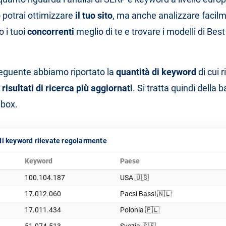
potrai ottimizzare
il tuo sito
, ma anche analizzare facil
 i tuoi
concorrenti
meglio di te e trovare i modelli di Best
seguente abbiamo riportato la
quantità di keyword
di cui 
i
risultati di ricerca più aggiornati
. Si tratta quindi della b
lbox.
di keyword rilevate regolarmente
Keyword
Paese
100.104.187
USA 🇺🇸
17.012.060
Paesi Bassi 🇳🇱
17.011.434
Polonia 🇵🇱