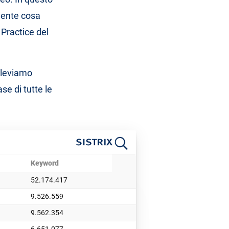
mente cosa
 Practice del
rileviamo
ase di tutte le
Keyword
52.174.417
9.526.559
9.562.354