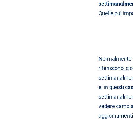
settimanalme
Quelle più imp
Normalmente le
riferiscono, c
settimanalment
e, in questi ca
settimanalment
vedere cambiame
aggiornamenti 