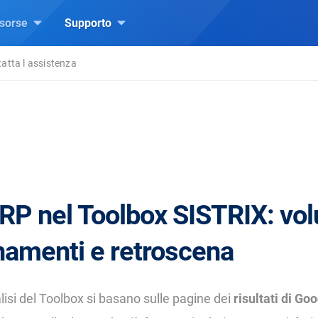
isorse
Supporto
atta l assistenza
ERP nel Toolbox SISTRIX: vo
namenti e retroscena
si del Toolbox si basano sulle pagine dei
risultati di Go