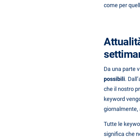
come per quelli
Attualit
settiman
Da una parte v
possibili
. Dall
che il nostro 
keyword vengo
giornalmente, 
Tutte le keyw
significa che n