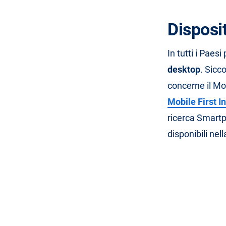
Disposi
In tutti i Paes
desktop
. Sicc
concerne il Mo
Mobile First I
ricerca Smartp
disponibili nel