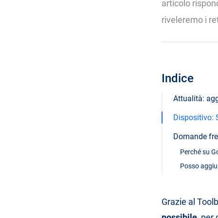
articolo rispo
riveleremo i re
Indice
Attualità: ag
Dispositivo:
Domande fre
Perché su Goo
Posso aggiu
Grazie al Tool
possibile
, per