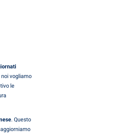
iornati
e noi vogliamo
tivo le
ura
 mese
. Questo
re aggiorniamo