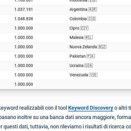
1.166.061
Indonesia 🇮🇩
1.037.191
Argentina 🇦🇷
1.048.838
Colombia 🇨🇴
1.000.000
Cipro 🇨🇾
1.000.000
Malesia 🇲🇱
1.000.000
Nuova Zelanda 🇳🇿
1.000.000
Pakistan 🇵🇰
1.000.000
Ucraina 🇺🇦
1.000.000
Venezuela 🇻🇪
1.000.000
keyword realizzabili con il tool
Keyword Discovery
o altri t
 basano inoltre su una banca dati ancora maggiore, form
er questi dati, tuttavia, non rileviamo i risultati di ricerca 