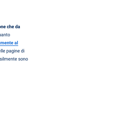
one che da
uanto
amente al
elle pagine di
nsilmente sono