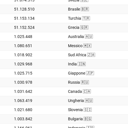
51.074.513
Svezia 🇸🇪
51.128.510
Brasile 🇧🇷
51.153.134
Turchia 🇹🇷
51.152.524
Grecia 🇬🇷
1.025.448
Australia 🇦🇺
1.080.651
Messico 🇲🇽
1.018.902
Sud Africa 🇿🇦
1.029.968
India 🇮🇳
1.025.715
Giappone 🇯🇵
1.030.978
Russia 🇷🇺
1.031.642
Canada 🇨🇦
1.063.419
Ungheria 🇭🇺
1.021.680
Slovenia 🇸🇮
1.003.842
Bulgaria 🇧🇬