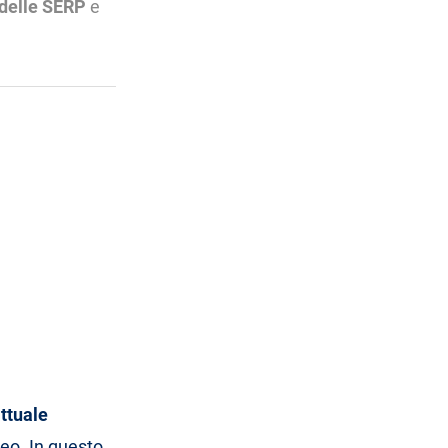
 delle SERP
e
attuale
peo. In questo