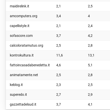
maidirelink.it
2,1
2,5
amcomputers.org
3,4
4
capellistyle.it
2,1
2,4
sofascore.com
3,7
4,2
calcoloratamutuo.org
2,5
2,8
kontrokultura.it
11,6
13,1
fattoincasadabenedetta.it
4,6
5,1
animatamente.net
2,5
2,8
keblog.it
2,3
2,5
superedo.it
2,7
2,9
gazzettadelsud.it
3,7
4,1