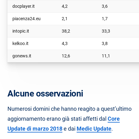
docplayer.it
4,2
3,6
piacenza24.eu
2,1
1,7
intopic.it
38,2
33,3
kelkoo.it
4,3
3,8
gonews.it
12,6
11,1
Alcune osservazioni
Numerosi domini che hanno reagito a quest’ultimo
aggiornamento erano già stati affetti dal
Core
Update di marzo 2018
e dai
Medic Update
.