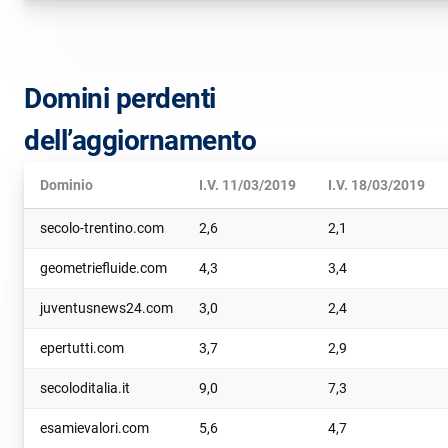
Domini perdenti
dell’aggiornamento
Dominio
I.V. 11/03/2019
I.V. 18/03/2019
secolo-trentino.com
2,6
2,1
geometriefluide.com
4,3
3,4
juventusnews24.com
3,0
2,4
epertutti.com
3,7
2,9
secoloditalia.it
9,0
7,3
esamievalori.com
5,6
4,7