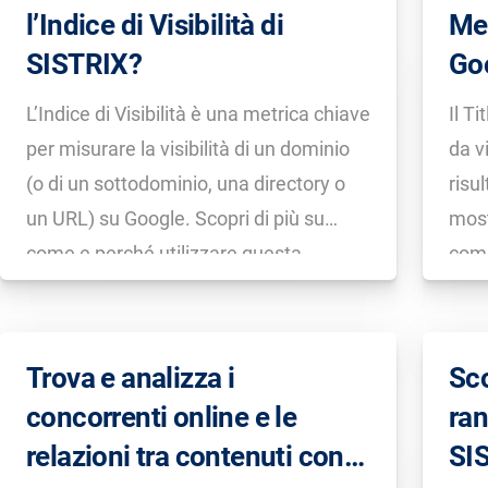
l’Indice di Visibilità di
Met
SISTRIX?
Goo
L’Indice di Visibilità è una metrica chiave
Il Ti
per misurare la visibilità di un dominio
da v
(o di un sottodominio, una directory o
risul
un URL) su Google. Scopri di più su
most
come e perché utilizzare questa
comu
metrica in questo video-tutorial di
Snip
Giovanni Sacheli.
Trova e analizza i
Sco
concorrenti online e le
ran
relazioni tra contenuti con
SI