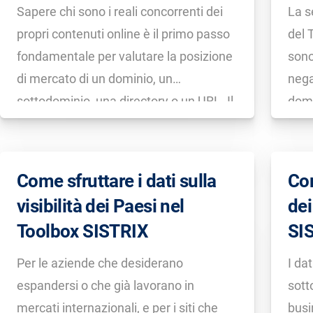
SISTRIX
Sapere chi sono i reali concorrenti dei
La s
propri contenuti online è il primo passo
del 
fondamentale per valutare la posizione
sono
di mercato di un dominio, un
nega
sottodominio, una directory o un URL. Il
domi
sito potrebbe raggiungere ranking
tem
migliori? È in una situazione di rischio o
esistono delle opportunità e dei modelli
Come sfruttare i dati sulla
Com
[…]
visibilità dei Paesi nel
dei
Toolbox SISTRIX
SI
Per le aziende che desiderano
I dat
espandersi o che già lavorano in
sott
mercati internazionali, e per i siti che
busi