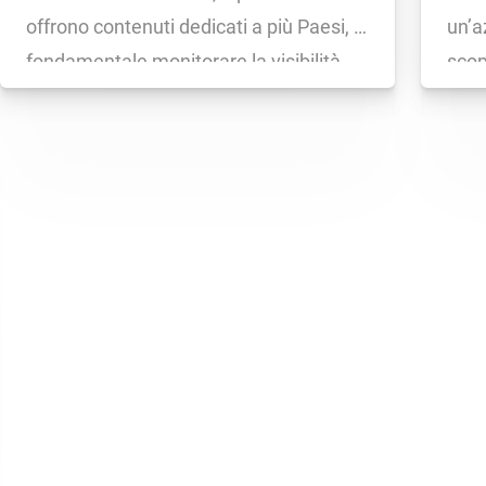
offrono contenuti dedicati a più Paesi, è
un’a
fondamentale monitorare la visibilità
scop
internazionale del proprio dominio o di
azie
quelli dei concorrenti. Questo significa
no).
valutare quali contenuti hanno maggior
successo, scoprire nuovi mercati,
stimare […]