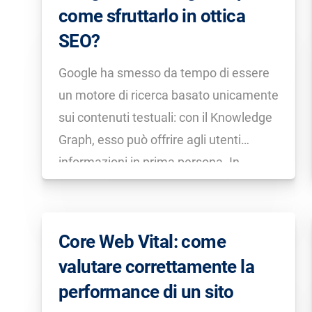
come sfruttarlo in ottica
SEO?
Google ha smesso da tempo di essere
un motore di ricerca basato unicamente
sui contenuti testuali: con il Knowledge
Graph, esso può offrire agli utenti
informazioni in prima persona. In
questo tutorial ti spiegheremo come il
Knowledge Graph di Google può esserti
d’aiuto per la tua strategia SEO.
Core Web Vital: come
valutare correttamente la
performance di un sito