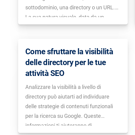
sottodominio, una directory o un URL.
La sua natura visuale, data da un
grafico che mostra tutte le keyword che
si posizionano nelle prime 10 pagine dei
risultati, si presta bene per un’analisi […]
Come sfruttare la visibilità
delle directory per le tue
attività SEO
Analizzare la visibilità a livello di
directory può aiutarti ad individuare
delle strategie di contenuti funzionali
per la ricerca su Google. Queste
informazioni ti aiuteranno di