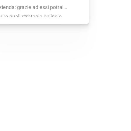
zienda: grazie ad essi potrai
rire quali strategie online e
ndali stanno funzionando (oppure