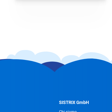
conseguenza migliorare la performance
del tuo sito e a trovare i tuoi diretti
concorrenti.
SISTRIX GmbH
Chi siamo