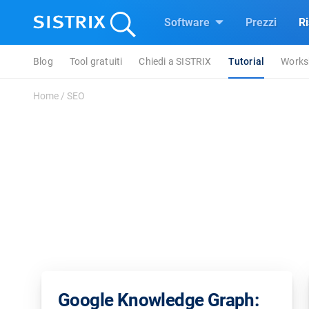
Software
Prezzi
R
Blog
Tool gratuiti
Chiedi a SISTRIX
Tutorial
Works
Home
/
SEO
Google Knowledge Graph: