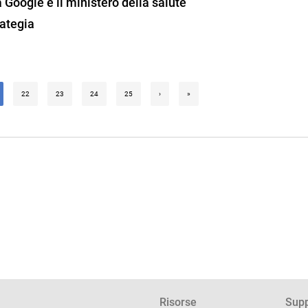
 Google e il ministero della salute
rategia
22
23
24
25
›
»
Risorse
Supp