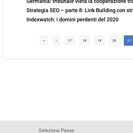
Germania: tribunale vieta la cooperazione tra
Strategia SEO – parte 8: Link Building con st
Indexwatch: i domini perdenti del 2020
«
‹
17
18
19
20
21
Seleziona Paese