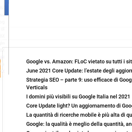
IX
ox
log
di
IX
in
IX
bH
Google vs. Amazon: FLoC vietato su tutti i si
i è
June 2021 Core Update: l’estate degli aggio
IX
Strategia SEO – parte 9: uso efficace di Goo
Verticals
I domini più visibili su Google Italia nel 2021
Core Update light? Un aggiornamento di Goog
La quantità di ricerche mobile è più alta di 
Google: la qualità è meglio della quantità, an