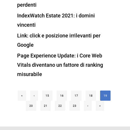
perdenti
IndexWatch Estate 2021: i domini
vincenti
Link: click e posizione irrilevanti per
Google
Page Experience Update: i Core Web
Vitals diventano un fattore di ranking
misurabile
«
‹
15
16
17
18
19
20
21
22
23
›
»