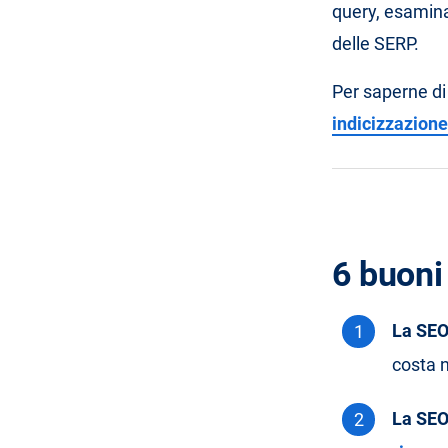
query, esamina
delle SERP.
Per saperne di 
indicizzazione 
6 buoni
La SEO
costa n
La SEO