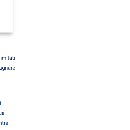
imitati
dagnare
i
sua
ntra.