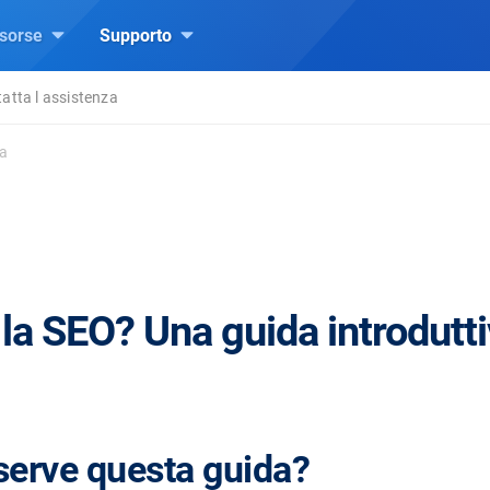
isorse
Supporto
atta l assistenza
va
la SEO? Una guida introdutt
serve questa guida?