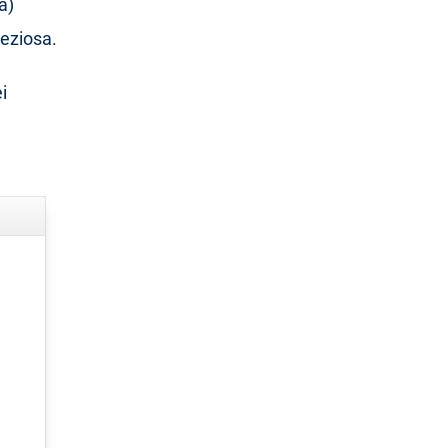
a)
reziosa.
ei
.