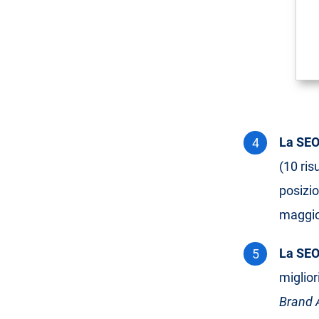
La SEO
(10 ri
posizi
maggior
La SEO
miglior
Brand 