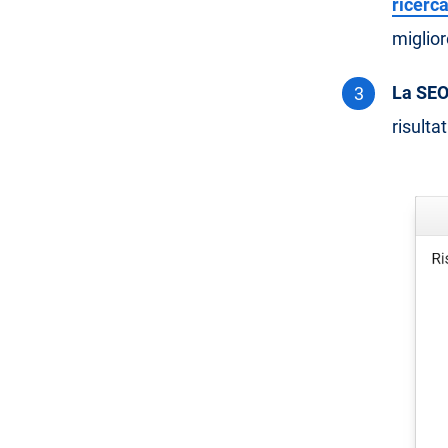
ricerc
miglior
La SEO
risulta