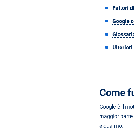
Fattori d
Google c
Glossari
Ulterior
Come f
Google è il mot
maggior parte
e quali no.