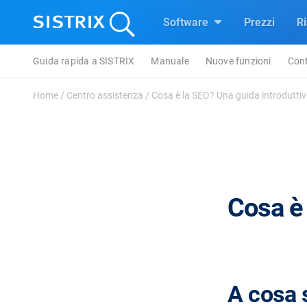
Software
Prezzi
R
Guida rapida a SISTRIX
Manuale
Nuove funzioni
Cont
Home
/
Centro assistenza
/
Cosa è la SEO? Una guida introdutti
Cosa è 
A cosa 