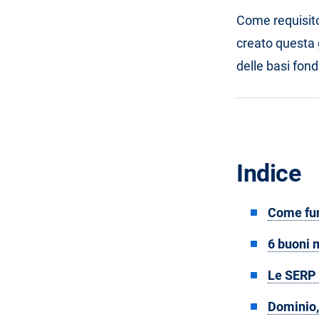
Come requisito
creato questa g
delle basi fond
Indice
Come fu
6 buoni 
Le SERP 
Dominio,