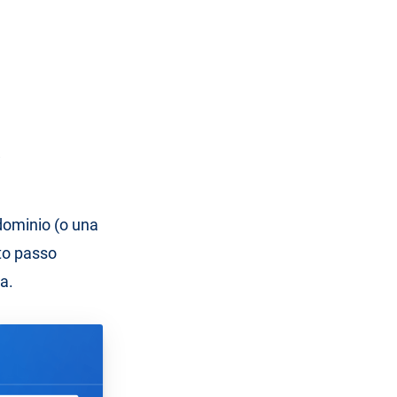
a
 dominio (o una
to passo
a.