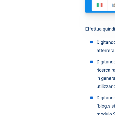
Effettua quind
Digitand
atterrera
Digitand
ricerca 
in genera
utilizzan
Digitand
“blog.sis
modulo SE