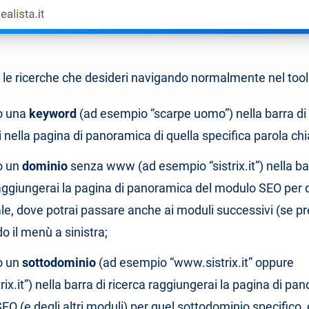
i le ricerche che desideri navigando normalmente nel tool
o una
keyword
(ad esempio “scarpe uomo”) nella barra di 
i nella pagina di panoramica di quella specifica parola chi
o un
dominio
senza www (ad esempio “sistrix.it”) nella ba
raggiungerai la pagina di panoramica del modulo SEO per 
le, dove potrai passare anche ai moduli successivi (se pr
do il menù a sinistra;
o un
sottodominio
(ad esempio “www.sistrix.it” oppure
trix.it”) nella barra di ricerca raggiungerai la pagina di pa
O (e degli altri moduli) per quel sottodominio specifico, qu