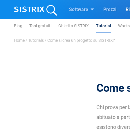
Software
Prezzi
R
Blog
Tool gratuiti
Chiedi a SISTRIX
Tutorial
Works
Home
/
Tutorials
/
Come si crea un progetto su SISTRIX?
Come s
Chi prova per l
abituato a part
esistono divers