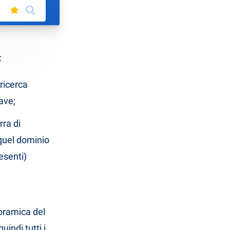
:
ricerca
ave;
rra di
quel dominio
esenti)
noramica del
indi tutti i