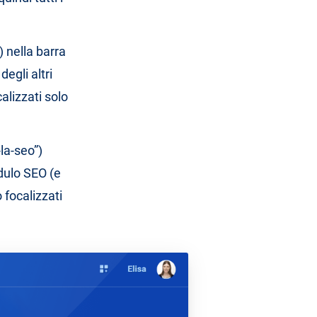
) nella barra
egli altri
calizzati solo
la-seo”)
dulo SEO (e
o focalizzati