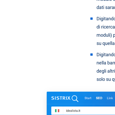
dati sara
Digitand
di ricerc
moduli) p
su quella 
Digitand
nella bar
degli alt
solo su q